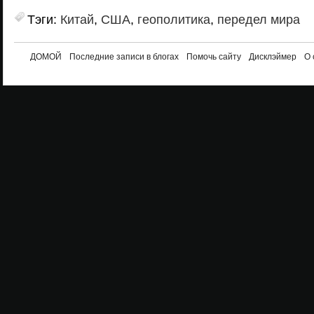
Тэги:
Китай
,
США
,
геополитика
,
передел мира
ДОМОЙ
Последние записи в блогах
Помочь сайту
Дисклэймер
О 