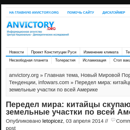
НА ГЛАВНУЮ ANVICTORY.ORG
ПОМОЧЬ САЙТУ
ДИСКЛЭЙМЕР
Новости
Проект Конституции Руси
Изменение климата
Те
Несвободная планета
Толерастия
Исламизация
Стоп вак
anvictory.org
»
Главная тема
,
Новый Мировой По
Тенденции
,
infowars.com
» Передел мира: китайц
земельные участки по всей Америке
Передел мира: китайцы скупа
земельные участки по всей Ам
Опубликовано
letopicez
, 03 апреля 2014 //
Comme
post