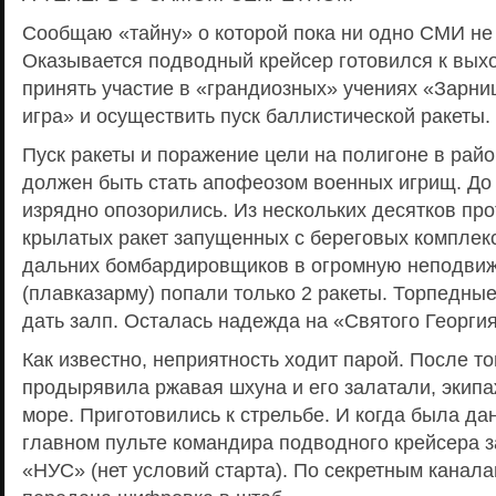
Сообщаю «тайну» о которой пока ни одно СМИ не
Оказывается подводный крейсер готовился к вых
принять участие в «грандиозных» учениях «Зарн
игра» и осуществить пуск баллистической ракеты.
Пуск ракеты и поражение цели на полигоне в рай
должен быть стать апофеозом военных игрищ. До 
изрядно опозорились. Из нескольких десятков пр
крылатых ракет запущенных с береговых комплекс
дальних бомбардировщиков в огромную неподви
(плавказарму) попали только 2 ракеты. Торпедны
дать залп. Осталась надежда на «Святого Георгия
Как известно, неприятность ходит парой. После то
продырявила ржавая шхуна и его залатали, экипа
море. Приготовились к стрельбе. И когда была да
главном пульте командира подводного крейсера 
«НУС» (нет условий старта). По секретным канал