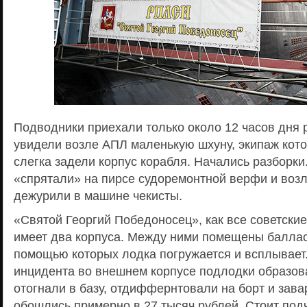
Подводники приехали только около 12 часов дня
увидели возле АПЛ маленькую шхуну, экипаж котор
слегка задели корпус корабля. Начались разборки
«спрятали» на пирсе судоремонтной верфи и возл
дежурили в машине чекисты.
«Святой Георгий Победоносец», как все советски
имеет два корпуса. Между ними помещены баллас
помощью которых лодка погружается и всплывает.
инцидента во внешнем корпусе подлодки образов
отогнали в базу, отдиффернтовали на борт и зава
обошлись примерно в 27 тысяч рублей. Стоит под