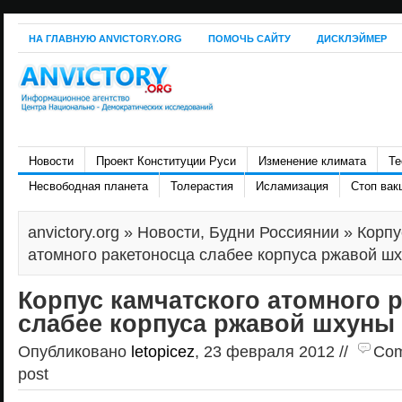
НА ГЛАВНУЮ ANVICTORY.ORG
ПОМОЧЬ САЙТУ
ДИСКЛЭЙМЕР
Новости
Проект Конституции Руси
Изменение климата
Те
Несвободная планета
Толерастия
Исламизация
Стоп вак
anvictory.org
»
Новости
,
Будни Россиянии
» Корпу
атомного ракетоносца слабее корпуса ржавой ш
Корпус камчатского атомного 
слабее корпуса ржавой шхуны
Опубликовано
letopicez
, 23 февраля 2012 //
Com
post