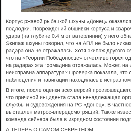
Корпус ржавой рыбацкой шхуны «Донец» оказался
подлодки. Повреждений обшивки корпуса и сваро
удара (на глубине 0,4 м от ватерлинии) у него об
Экипаж шхуны говорил, что на АПЛ не было никаки
радара она не отражалась. Хотя экипаж другого с
что на «Георгии Победоносце» отчетливо горел од
на радарах эта громадина отражалась. Может, на
неисправна аппаратура? Проверка показала, что с
наблюдения и навигации находилась в исправном
В итоге, после оценки всех версий произошедшег
что причиной инцидента стала ненадлежащая орг
службы и судовождения на РС «Донец». В частнос
выставлен матрос-впередсмотрящий. Также известн
команда сейнера была в изрядном состоянии под
А ТЕПЕРЬ О САМОМ СЕКРЕТНОМ