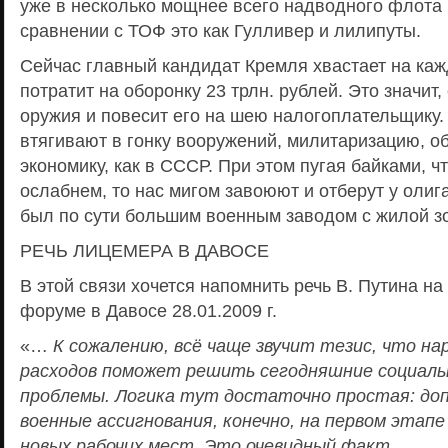
уже в несколько мощнее всего надводного флота
сравнении с ТОФ это как Гулливер и лилипуты.
Сейчас главный кандидат Кремля хвастает на каж
потратит на оборонку 23 трлн. рублей. Это значит,
оружия и повесит его на шею налогоплательщику.
втягивают в гонку вооружений, милитаризацию, о
экономику, как в СССР. При этом пугая байками, ч
ослабнем, то нас мигом завоюют и отберут у оли
был по сути большим военным заводом с жилой зо
РЕЧЬ ЛИЦЕМЕРА В ДАВОСЕ
В этой связи хочется напомнить речь В. Путина н
форуме в Давосе 28.01.2009 г.
«…
К сожалению, всё чаще звучит тезис, что н
расходов поможет решить сегодняшние социаль
проблемы. Логика тут достаточно простая: до
военные ассигнования, конечно, на первом этапе
новых рабочих мест. Это очевидный факт.