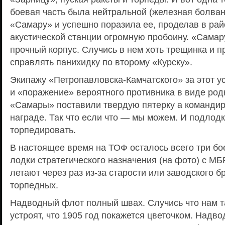
боевая часть была нейтральной (железная болван
«Самару» и успешно поразила ее, проделав в ра
акустической станции огромную пробоину. «Самар
прочный корпус. Случись в нем хоть трещинка и 
справлять панихидку по второму «Курску».
Экипажу «Петропавловска-Камчатского» за этот 
и «поражение» вероятного противника в виде ро
«Самары» поставили твердую пятерку а командир
награде. Так что если что — мы можем. И подлодк
торпедировать.
В настоящее время на ТОФ осталось всего три б
лодки стратегического назначения (на фото) с М
летают через раз из-за старости или заводского б
торпедных.
Надводный флот полный швах. Случись что нам 
устроят, что 1905 год покажется цветочком. Над