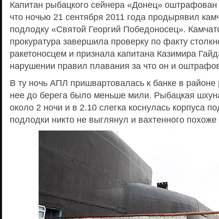
Капитан рыбацкого сейнера «Донец» оштрафован н
что ночью 21 сентября 2011 года продырявил ка
подлодку «Святой Георгий Победоносец». Камчат
прокуратура завершила проверку по факту столкн
ракетоносцем и признала капитана Казимира Гай
нарушении правил плавания за что он и оштрафо
В ту ночь АПЛ пришвартовалась к банке в районе
нее до берега было меньше мили. Рыбацкая шхун
около 2 ночи и в 2.10 слегка коснулась корпуса п
подлодки никто не выглянул и вахтенного похоже