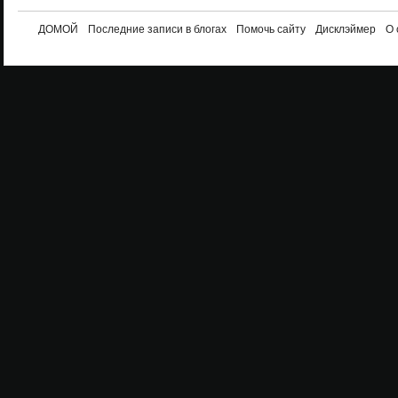
ДОМОЙ
Последние записи в блогах
Помочь сайту
Дисклэймер
О 