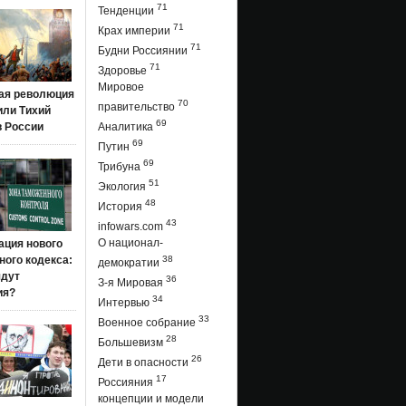
71
Тенденции
71
Крах империи
71
Будни Россиянии
71
Здоровье
Мировое
ая революция
70
правительство
 или Тихий
69
в России
Аналитика
69
Путин
69
Трибуна
51
Экология
48
История
43
infowars.com
О национал-
ация нового
ого кодекса:
38
демократии
ядут
36
З-я Мировая
ия?
34
Интервью
33
Военное собрание
28
Большевизм
26
Дети в опасности
17
Россияния
концепции и модели