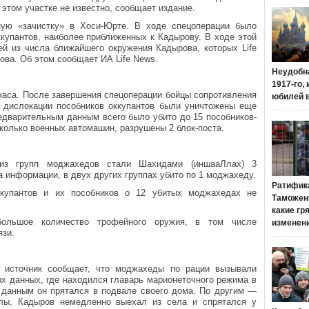
 этом участке не известно, сообщает издание.
ную «зачистку» в Хоси-Юрте. В ходе спецоперации было
купантов, наиболее приближенных к Кадырову. В ходе этой
ей из числа ближайшего окружения Кадырова, которых Life
ва. Об этом сообщает ИА Life News.
Неудобн
1917-го,
часа. После завершения спецоперации бойцы сопротивления
юбилей 
 дислокации пособников оккупантов были уничтожены еще
едварительным данным всего было убито до 15 пособников-
колько военных автомашин, разрушены 2 блок-поста.
из групп моджахедов стали Шахидами (иншааЛлах) 3
 информации, в двух других группах убито по 1 моджахеду.
Ратифик
ккупантов и их пособников о 12 убитых моджахедах не
Таможенн
какие гр
большое количество трофейного оружия, в том числе
изменен
язи.
й источник сообщает, что моджахеды по рации вызывали
ых данных, где находился главарь марионеточного режима в
м данным он прятался в подвале своего дома. По другим —
елы, Кадыров немедленно выехал из села и спрятался у