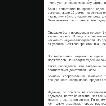
числе убитых пособников оккупантов на
Бойцы сопротивления провели адрес
сожжено около 10 домов пособников ок
«зачистки» убито 5 национал-предател
News называет телохранителями Кадыро
Операция была проведена в течении 1 
вышли из села. В ходе атак на места
несколько национал-предателей. По пр
оккупантов. Сожжена бронетехника, нес
По информации издания, в одной 
моджахедов. По неподтвержденной пока
Также сообщается, что заявление о
соответствует действительности.
Бойцами сопротивления захвачено 
специального, боеприпасов, средств св
Издание, со ссылкой на собственны
Кадырова, но тот не ответил. Нет точн
момент атаки на его логово. По одни
как только раздались первые выстр