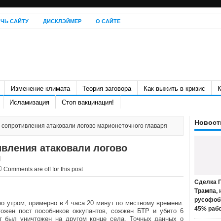
ЧЬ САЙТУ
ДИСКЛЭЙМЕР
О САЙТЕ
Изменение климата
Теория заговора
Как выжить в кризис
К
Исламизация
Стоп вакцинация!
Новост
 сопротивления атаковали логово марионеточного главаря
ивления атаковали логово
я
Comments are off for this post
Сделка П
Трампа, 
русофоб
о утром, примерно в 4 часа 20 минут по местному времени.
45% раб
ожен пост пособников оккупантов, сожжен БТР и убито 6
т был уничтожен на другом конце села. Точных данных о