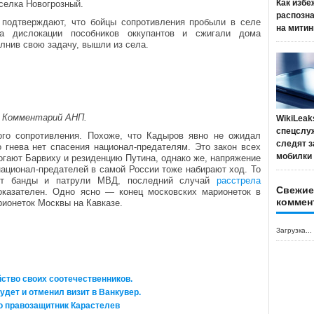
Как избе
оселка Новогрозный.
распозн
 подтверждают, что бойцы сопротивления пробыли в селе
на митин
а дислокации пособников оккупантов и сжигали дома
лнив свою задачу, вышли из села.
Комментарий АНП.
WikiLeak
спецслу
го сопротивления. Похоже, что Кадыров явно не ожидал
следят з
о гнева нет спасения национал-предателям. Это закон всех
мобилки
рогают Барвиху и резиденцию Путина, однако же, напряжение
национал-предателей в самой России тоже набирают ход. То
ают банды и патрули МВД, последний случай
расстрела
Свежие
казателен. Одно ясно — конец московских марионеток в
коммен
рионеток Москвы на Кавказе.
Загрузка...
ство своих соотечественников.
удет и отменил визит в Ванкувер.
о правозащитник Карастелев