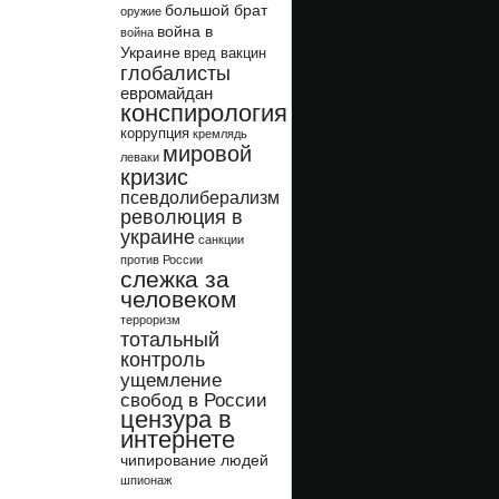
большой брат
оружие
война в
война
Украине
вред вакцин
глобалисты
евромайдан
конспирология
коррупция
кремлядь
мировой
леваки
кризис
псевдолиберализм
революция в
украине
санкции
против России
слежка за
человеком
терроризм
тотальный
контроль
ущемление
свобод в России
цензура в
интернете
чипирование людей
шпионаж