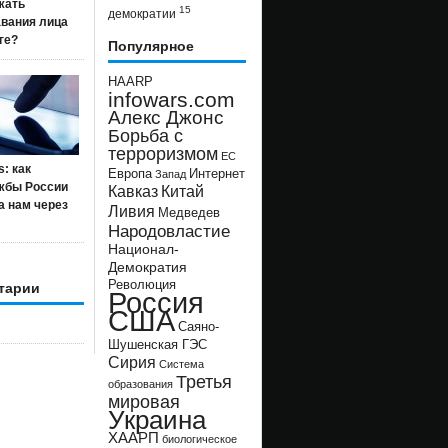
жать
15
демократии
авания лица
ге?
Популярное
HAARP
infowars.com
Алекс Джонс
Борьба с
терроризмом
ЕС
s: как
Европа
Интернет
Запад
жбы России
Кавказ
Китай
а нам через
Ливия
Медведев
Народовластие
Национал-
Демократия
Революция
тарии
Россия
США
Саяно-
Шушенская ГЭС
Сирия
Система
Третья
образования
мировая
Украина
ХААРП
биологическое