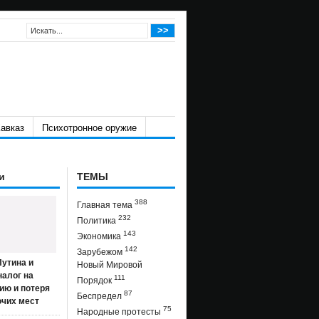
авказ
Психотронное оружие
и
ТЕМЫ
388
Главная тема
232
Политика
143
Экономика
142
Зарубежом
утина и
Новый Мировой
налог на
111
Порядок
ию и потеря
87
Беспредел
очих мест
75
Народные протесты