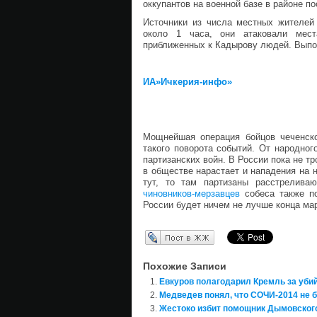
оккупантов на военной базе в районе п
Источники из числа местных жителей
около 1 часа, они атаковали мест
приближенных к Кадырову людей. Выпо
ИА»Ичкерия-инфо»
Мощнейшая операция бойцов чеченско
такого поворота событий. От народног
партизанских войн. В России пока не т
в обществе нарастает и нападения на 
тут, то там партизаны расстрелив
чиновников-мерзавцев
собеса также по
России будет ничем не лучше конца ма
Перепост в ЖЖ
Похожие Записи
Евкуров полагодарил Кремль за убий
Медведев понял, что СОЧИ-2014 не б
Жестоко избит помощник Дымовског