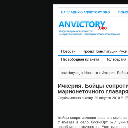
НА ГЛАВНУЮ ANVICTORY.ORG
ПОМО
Новости
Проект Конституции Руси
Несвободная планета
Толерастия
anvictory.org
»
Новости
» Ичкерия. Бойцы
Ичкерия. Бойцы сопрот
марионеточного главар
Опубликовано
nikolay
, 29 августа 2010 //
Бойцы сопротивления вошли в село ран
У въезда в село Хоси-Юрт был уничт
пособников оккупантов. Еще один пос