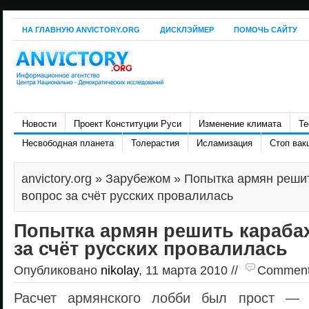
НА ГЛАВНУЮ ANVICTORY.ORG
ДИСКЛЭЙМЕР
ПОМОЧЬ САЙТУ
Новости
Проект Конституции Руси
Изменение климата
Те
Несвободная планета
Толерастия
Исламизация
Стоп вак
anvictory.org
»
Зарубежом
» Попытка армян решит
вопрос за счёт русских провалилась
Попытка армян решить караба
за счёт русских провалилась
Опубликовано
nikolay
, 11 марта 2010 //
Comments 
Расчет армянского лобби был прост — 