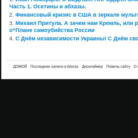
Часть 1. Осетины и абхазы.
Финансовый кризис в США в зеркале мульт
Михаил Притула. А зачем нам Кремль, или
о“Плане самоубийства России
С Днём независимости Украины! С Днём св
ДОМОЙ
Последние записи в блогах
Дисклэймер
Помочь сайту
О 