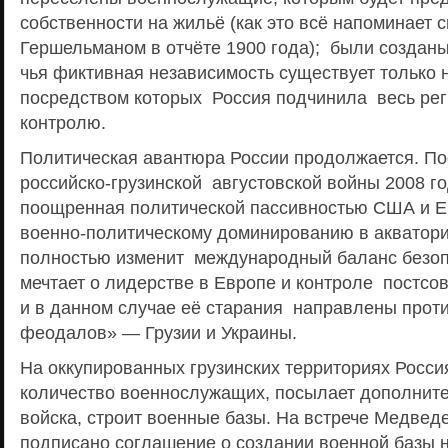
собственности на жильё (как это всё напоминает 
Гершельманом в отчёте 1900 года); были создан
чья фиктивная независимость существует только н
посредством которых Россия подчинила весь рег
контролю.
Политическая авантюра России продолжается. По
российско-грузинской августовской войны 2008 го
поощренная политической пассивностью США и Ев
военно-политическому доминированию в акватори
полностью изменит международный баланс безопа
мечтает о лидерстве в Европе и контроле постсов
и в данном случае её старания направлены прот
феодалов» — Грузии и Украины.
На оккупированных грузинских территориях Росси
количество военнослужащих, посылает дополнит
войска, строит военные базы. На встрече Медвед
подписано соглашение о создании военной базы 