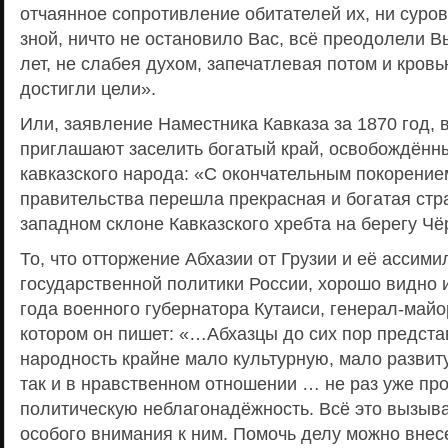
отчаянное сопротивление обитателей их, ни суро
зной, ничто не остановило Вас, всё преодолели В
лет, не слабея духом, запечатлевая потом и кровь
достигли цели».
Или, заявление Наместника Кавказа за 1870 год, 
приглашают заселить богатый край, освобождённы
кавказского народа: «С окончательным покорением
правительства перешла прекрасная и богатая стр
западном склоне Кавказского хребта на берегу Чё
То, что отторжение Абхазии от Грузии и её ассим
государственной политики России, хорошо видно 
года военного губернатора Кутаиси, генерал-май
котором он пишет: «…Абхазцы до сих пор предста
народность крайне мало культурную, мало развиту
так и в нравственном отношении … не раз уже п
политическую неблагонадёжность. Всё это вызыв
особого внимания к ним. Помочь делу можно внес