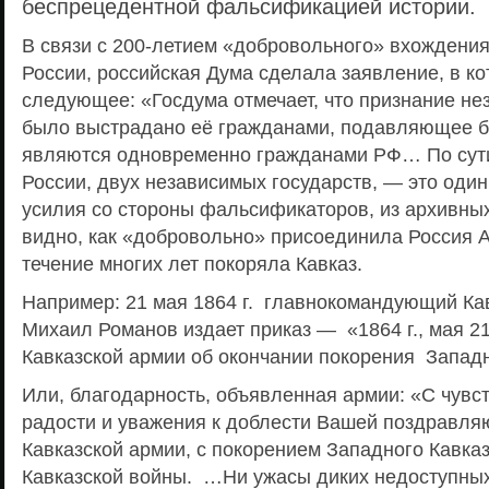
беспрецедентной фальсификацией истории.
В связи с 200-летием «добровольного» вхождения
России, российская Дума сделала заявление, в к
следующее: «Госдума отмечает, что признание не
было выстрадано её гражданами, подавляющее б
являются одновременно гражданами РФ… По сути
России, двух независимых государств, — это один
усилия со стороны фальсификаторов, из архивны
видно, как «добровольно» присоединила Россия А
течение многих лет покоряла Кавказ.
Например: 21 мая 1864 г. главнокомандующий Ка
Михаил Романов издает приказ — «1864 г., мая 21
Кавказской армии об окончании покорения Западн
Или, благодарность, объявленная армии: «С чувс
радости и уважения к доблести Вашей поздравляю
Кавказской армии, с покорением Западного Кавка
Кавказской войны. …Ни ужасы диких недоступных