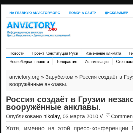
НА ГЛАВНУЮ ANVICTORY.ORG
ПОМОЧЬ САЙТУ
ДИСКЛЭЙМЕР
Новости
Проект Конституции Руси
Изменение климата
Те
Несвободная планета
Толерастия
Исламизация
Стоп вак
anvictory.org
»
Зарубежом
» Россия создаёт в Гр
вооружённые анклавы.
Россия создаёт в Грузии неза
вооружённые анклавы.
Опубликовано
nikolay
, 03 марта 2010 //
Comments 
Хотя, именно на этой пресс-конференции 