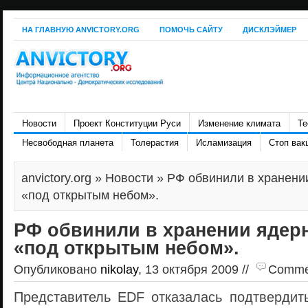
НА ГЛАВНУЮ ANVICTORY.ORG
ПОМОЧЬ САЙТУ
ДИСКЛЭЙМЕР
Новости
Проект Конституции Руси
Изменение климата
Те
Несвободная планета
Толерастия
Исламизация
Стоп вак
anvictory.org
»
Новости
» РФ обвинили в хранени
«под открытым небом».
РФ обвинили в хранении ядер
«под открытым небом».
Опубликовано
nikolay
, 13 октября 2009 //
Comment
Представитель EDF отказалась подтвердит