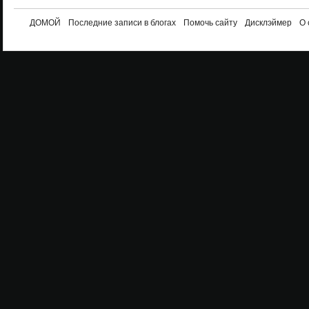
ДОМОЙ
Последние записи в блогах
Помочь сайту
Дисклэймер
О 