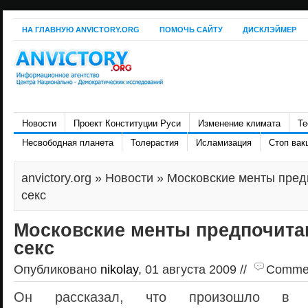
НА ГЛАВНУЮ ANVICTORY.ORG
ПОМОЧЬ САЙТУ
ДИСКЛЭЙМЕР
Новости
Проект Конституции Руси
Изменение климата
Те
Несвободная планета
Толерастия
Исламизация
Стоп вак
anvictory.org
»
Новости
» Московские менты пред
секс
Московские менты предпочита
секс
Опубликовано
nikolay
, 01 августа 2009 //
Comment
Он рассказал, что произошло в т