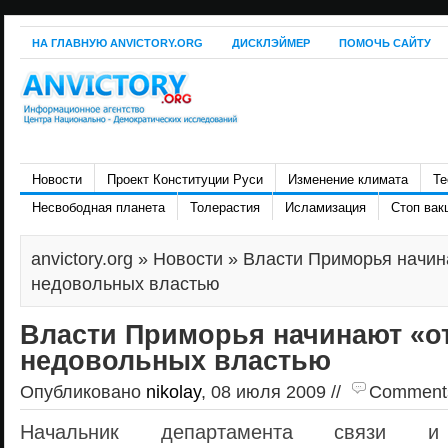
НА ГЛАВНУЮ ANVICTORY.ORG
ДИСКЛЭЙМЕР
ПОМОЧЬ САЙТУ
Новости
Проект Конституции Руси
Изменение климата
Те
Несвободная планета
Толерастия
Исламизация
Стоп вак
anvictory.org
»
Новости
» Власти Приморья начин
недовольных властью
Власти Приморья начинают «о
недовольных властью
Опубликовано
nikolay
, 08 июля 2009 //
Comments 
Начальник департамента связи и 