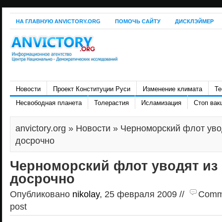
НА ГЛАВНУЮ ANVICTORY.ORG
ПОМОЧЬ САЙТУ
ДИСКЛЭЙМЕР
Новости
Проект Конституции Руси
Изменение климата
Те
Несвободная планета
Толерастия
Исламизация
Стоп вак
anvictory.org
»
Новости
» Черноморский флот уво
досрочно
Черноморский флот уводят из
досрочно
Опубликовано
nikolay
, 25 февраля 2009 //
Comme
post