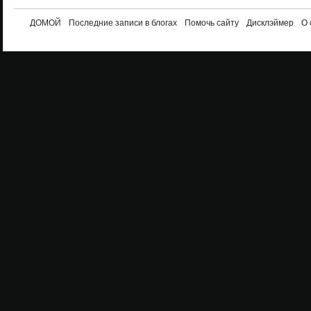
ДОМОЙ
Последние записи в блогах
Помочь сайту
Дисклэймер
О 