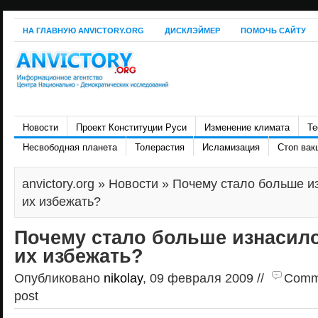
НА ГЛАВНУЮ ANVICTORY.ORG
ДИСКЛЭЙМЕР
ПОМОЧЬ САЙТУ
Новости
Проект Конституции Руси
Изменение климата
Те
Несвободная планета
Толерастия
Исламизация
Стоп вак
anvictory.org
»
Новости
» Почему стало больше из
их избежать?
Почему стало больше изнасило
их избежать?
Опубликовано
nikolay
, 09 февраля 2009 //
Comme
post