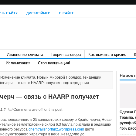
ЧЬ САЙТУ
ДИСКЛЭЙМЕР
О САЙТЕ
Изменение климата
Теория заговора
Как выжить в кризис
К
Исламизация
Стоп вакцинация!
Новост
,
Изменение климата
,
Новый Мировой Порядок
,
Тенденции
,
йстчерч — связь с HAARP получает подтверждения.
тчерч — связь с HAARP получает
1 //
Comments are off for this post
Сделка П
Трампа, 
, расположенного в 25 километрах к северу о Крайстчерча, Новая
русофоб
ительное землетрясение силой 6,3 балла прислала в редакцию
45% раб
ионного ресурса
chemtrailsnorthnz.wordpress.com
фото
о рукотворного характера в небе, незадолго до