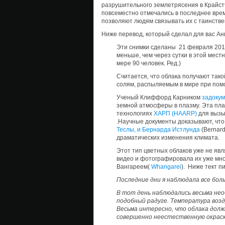
разрушительного землетрясения в Крайстч
повсеместно отмечались в последнее вре
позволяют людям связывать их с таинств
Ниже перевод, который сделал для вас Ан
Эти снимки сделаны 21 февраля 2011
меньше, чем через сутки в этой мес
мере 90 человек. Ред.)
Считается, что облака получают та
солям, распыляемым в мире при пом
Ученый Клиффорд Карником
задоку
земной атмосферы в плазму. Эта пла
технологиях
ХАРП (HAARP)
для вызы
.Научные документы доказывают, что
Теслы, и Бернарда Истлунда
(Bernar
драматических изменения климата.
Этот тип цветных облаков уже не яв
видео и фотографировала их уже мног
Вангареем(
Whangarei
). Ниже тект п
Последние дни я наблюдала все боль
В тот день наблюдались весьма не
подобный радуге. Температура возду
Весьма интересно, что облака долж
совершенно неестественную окраск