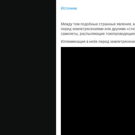
Источник
Между тем подобные странные явления, к
перед землетрясениями или другими «сти
самолеты, распыляющие токопроводящие 
Иллюминация в небе перед землетрясени