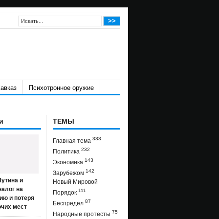
авказ
Психотронное оружие
и
ТЕМЫ
388
Главная тема
232
Политика
143
Экономика
142
Зарубежом
утина и
Новый Мировой
налог на
111
Порядок
ию и потеря
87
Беспредел
очих мест
75
Народные протесты