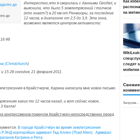
Как избе
Интерестно,что я сверилась с данными
GeoNet
, и
распозн
выяснила, что было 5 землетрясений / толчков
на митин
(кто знает?) в 20 км от Ренжиоры, за последние
лго до
12 часов, в диапазоне от 2,5 до 3,9.
Эта зона,
возможно является центром активности:
 16:48
WikiLeak
спецслу
а (Christchurch
)
следят з
мобилки
и 15 28 сегодня, 21 февраля 2011.
Свежие
млетрясения в Крайстчерче, Карина написала мне новое письмо.
коммен
ясениях каких то 12 часов назад, и вот сейчас новое,
Загрузка...
3 балла!
их конгрессменов покинули Крайстчерч непосредственно перед
азумеется.
В городе Крайстчёрч во время землетрясения
 РЭНД корпорэйшн адмирал Тад Аллен (Thad Allen). Адмирал
раганов Катрина и Рита.