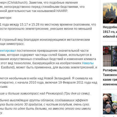
ерч (Christchurch). Заметим, что подобные явления
мя, непосредственно перед стихийными бедствиями, что
енной деятельностью так называемой HAARP.
виктори:
 года между 15.17 и 15.28 по местному времени (напомним, что
Неудобн
тности произошло землетрясение, унесшее жизни по меньшей
1917-го,
юбилей 
кой странный вид благодаря ионизирующимся металлическим
ощи химиотрасс.
ментировал
постепенное превращение значительной части
зма, которая содержит частицы солей бария, используется в
вания искусственных стихийных бедствий и изменения климата
 этот вид технологии, базирующийся на изобретениях
Николы
d Eastlund), может быть применена, для вызова землетрясений, и
Ратифик
Таможенн
ляется необычным в небе над Новой Зеландией. Я снимала на
какие гр
ократно, с начала 2010 года, включая 19 Февраля 2011 года над
изменен
исьма:
ше и больше химиотрасс над Ренжиорой (Три дня из семи).
обычно выглядящие группы облаков, создававших эффект
ха была около 30 градусов, с чистым голубым, очень сухо.
ны были по идее быть белыми, но вместо этого они имели
у.