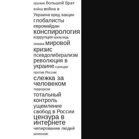
большой брат
оружие
война в
война
Украине
вред вакцин
глобалисты
евромайдан
конспирология
коррупция
кремлядь
мировой
леваки
кризис
псевдолиберализм
революция в
украине
санкции
против России
слежка за
человеком
терроризм
тотальный
контроль
ущемление
свобод в России
цензура в
интернете
чипирование людей
шпионаж