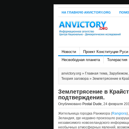
НА ГЛАВНУЮ ANVICTORY.ORG
ПОМО
Новости
Проект Конституции Руси
Несвободная планета
Толерастия
anvictory.org
»
Главная тема
,
Зарубежом
Теория заговора
» Землетрясение в Кра
Землетрясение в Крайс
подтверждения.
Опубликовано
Postal Dude
, 24 февраля 201
Жительница городка Ранжиора (
Rangiora
)
Зеландия, где недавно произошло разруш
независимого новозеландского информац
необычных атмосферных явлений, возможн