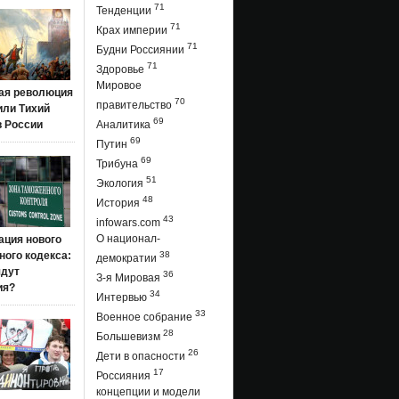
71
Тенденции
71
Крах империи
71
Будни Россиянии
71
Здоровье
Мировое
ая революция
70
правительство
 или Тихий
69
в России
Аналитика
69
Путин
69
Трибуна
51
Экология
48
История
43
infowars.com
О национал-
ация нового
ого кодекса:
38
демократии
ядут
36
З-я Мировая
ия?
34
Интервью
33
Военное собрание
28
Большевизм
26
Дети в опасности
17
Россияния
концепции и модели