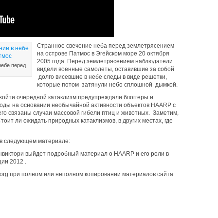
Странное свечение неба перед землетрясением
на острове Патмос в Эгейском море 20 октября
2005 года. Перед землетрясением наблюдатели
небе перед
видели военные самолеты, оставившие за собой
долго висевшие в небе следы в виде решетки,
которые потом затянули небо сплошной дымкой.
зойти очередной катаклизм предупреждали блоггеры и
оды на основании необычайной активности объектов HAARP с
его связаны случаи массовой гибели птиц и животных. Заметим,
тоит ли ожидать природных катаклизмов, в других местах, где
 в следующем материале:
нвиктори выйдет подробный материал о HAARP и его роли в
ии 2012 .
y.org при полном или неполном копировании материалов сайта