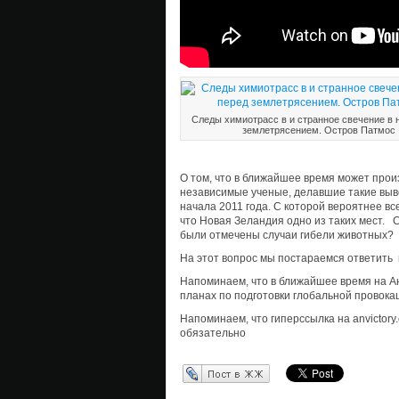
Следы химиотрасс в и странное свечение в 
землетрясением. Остров Патмос
О том, что в ближайшее время может прои
независимые ученые, делавшие такие выв
начала 2011 года. C которой вероятнее вс
что Новая Зеландия одно из таких мест. С
были отмечены случаи гибели животных?
На этот вопрос мы постараемся ответить
Напоминаем, что в ближайшее время на А
планах по подготовки глобальной провокац
Напоминаем, что гиперссылка на anvictor
обязательно
Перепост в ЖЖ