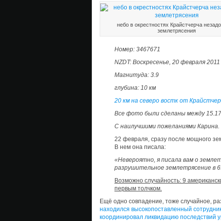
небо в окрестностях Крайстчерча незадо
землетрясения
Номер: 3467671
NZDT: Воскресенье, 20 февраля 2011
Магнитуда: 3.9
глубина: 10 км
20 км на северо востк от Крайстчерч
Все фото были сделаны между 15.17 
С наилучшими пожеланиями Карина.
22 февраля, сразу после мощного зе
В нем она писала:
«Невероятно, я писала вам о землетр
разрушительное землетрясение в 6.
Возможно случайность: 9 американск
первым толчком.
Ещё одно совпадение, тоже случайное, р
находился высокопоставленный сотрудник
координировал ликвидацию последствий у