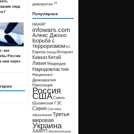
жать
15
демократии
авания лица
ге?
Популярное
HAARP
infowars.com
Алекс Джонс
Борьба с
терроризмом
ЕС
s: как
Европа
Интернет
Запад
жбы России
Кавказ
Китай
а нам через
Ливия
Медведев
Народовластие
Национал-
Демократия
Революция
тарии
Россия
США
Саяно-
Шушенская ГЭС
Сирия
Система
Третья
образования
мировая
Украина
ХААРП
биологическое