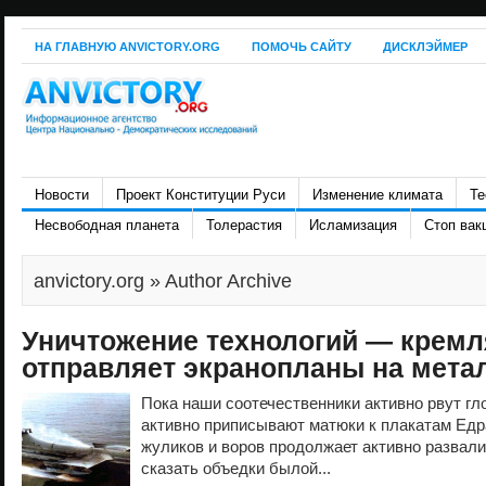
НА ГЛАВНУЮ ANVICTORY.ORG
ПОМОЧЬ САЙТУ
ДИСКЛЭЙМЕР
Новости
Проект Конституции Руси
Изменение климата
Те
Несвободная планета
Толерастия
Исламизация
Стоп вак
anvictory.org
» Author Archive
Уничтожение технологий — крем
отправляет экранопланы на мет
Пока наши соотечественники активно рвут гл
активно приписывают матюки к плакатам Едра
жуликов и воров продолжает активно развали
сказать объедки былой...