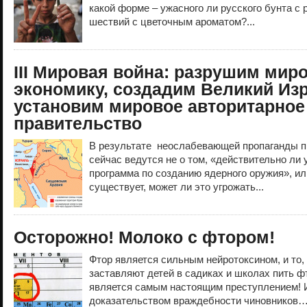
какой форме – ужасного ли русского бунта с
шествий с цветочным ароматом?...
III Мировая война: разрушим мир
экономику, создадим Великий Из
установим мировое авторитарное
правительство
В результате неослабевающей пропаганды п
сейчас ведутся не о том, «действительно ли
программа по созданию ядерного оружия», ил
существует, может ли это угрожать...
Осторожно! Молоко с фтором!
Фтор является сильным нейротоксином, и то,
заставляют детей в садиках и школах пить ф
является самым настоящим преступлением!
доказательством враждебности чиновников…