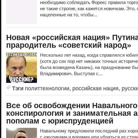
необходимо соблюдать Форекс правила торгов
не такие строгие, как кажется новичкам. Это,
нацеленные на то, чтобы...
Новая «российская нация» Путина
прародитель «советский народ»
Несколько лет назад, когда справлялся юбил
(хотя до сих пор нет никаких точных историче
была возведена Казань), на празднование б
Владимирович. Выступая с...
Тэги
политтехнологии
,
российская нация
,
русск
Все об освобождении Навального
конспирология и занимательная 
пополам с юриспруденцией
Навальному предложили последний раз хоро
с «жуликами и ворами» или убраться из стра