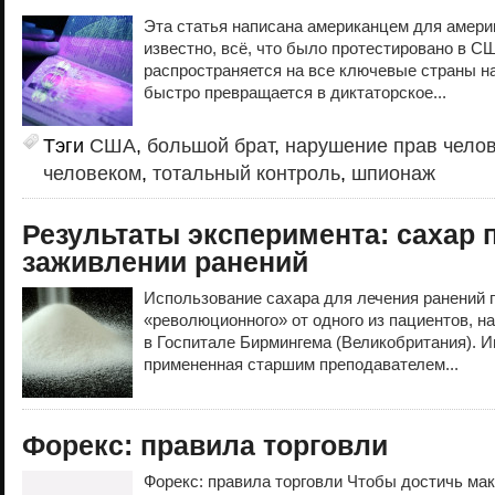
Эта статья написана американцем для америк
известно, всё, что было протестировано в С
распространяется на все ключевые страны н
быстро превращается в диктаторское...
Тэги
США
,
большой брат
,
нарушение прав чело
человеком
,
тотальный контроль
,
шпионаж
Результаты эксперимента: сахар 
заживлении ранений
Использование сахара для лечения ранений 
«революционного» от одного из пациентов, н
в Госпитале Бирмингема (Великобритания). И
примененная старшим преподавателем...
Форекс: правила торговли
Форекс: правила торговли Чтобы достичь ма