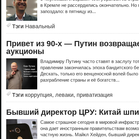
в Кремле не рассердились окончательно. Но
запоздало: в пятницу из...
Тэги
Навальный
Привет из 90-х — Путин возвраща
аукционы
Владимиру Путину часто ставят в заслугу тот 
правлении закончилась эпоха бандитского б
Дескать, только его венценосной волей было
разграбление страны и её богатств...
Тэги
коррупция
,
леваки
,
приватизация
Бывший директор ЦРУ: Китай шпи
Самое страшное сегодня в мировой инфрастру
она дает иностранным правительствам возм
частную жизнь. Майкл Хейден, бывший дирек