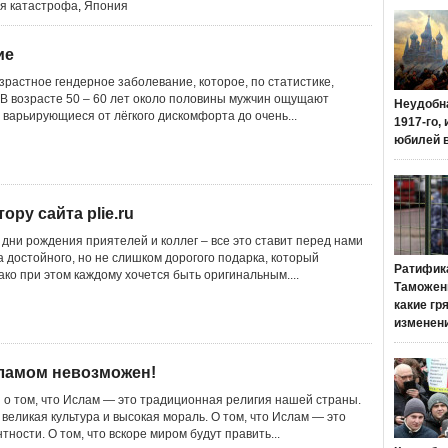
ая катастрофа
,
Япония
ие
зрастное гендерное заболевание, которое, по статистике,
 В возрасте 50 – 60 лет около половины мужчин ощущают
Неудобн
 варьирующиеся от лёгкого дискомфорта до очень...
1917-го,
юбилей 
ру сайта plie.ru
дни рождения приятелей и коллег – все это ставит перед нами
 достойного, но не слишком дорогого подарка, который
Ратифик
ако при этом каждому хочется быть оригинальным....
Таможенн
какие гр
изменен
ламом невозможен!
 о том, что Ислам — это традиционная религия нашей страны.
 великая культура и высокая мораль. О том, что Ислам — это
тности. О том, что вскоре миром будут править...