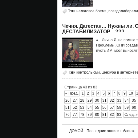
Тэги
налоговое бремя
,
псевдолиберал
Чечня, Дагестан… Нужны ли, 
ДЕСТАБИЛИЗАТОР…???
«…Лично Я, не помню 
Проблемы, ОНИ создав
пусть ИМ, мозг выносят…
Тэги
контроль сми
,
цензура в интернет
Страница 43 из 83
« Пред.
1
2
3
4
5
6
7
8
9
10
26
27
28
29
30
31
32
33
34
35
51
52
53
54
55
56
57
58
59
60
76
77
78
79
80
81
82
83
След. »
ДОМОЙ
Последние записи в блогах