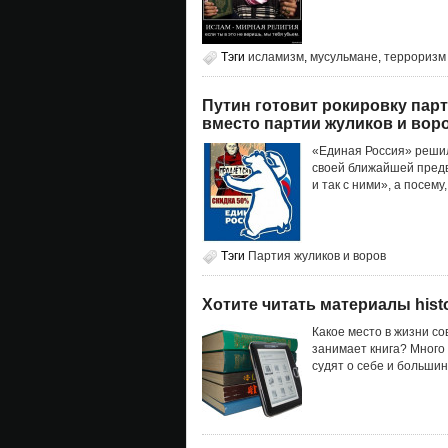
Тэги
исламизм
,
мусульмане
,
терроризм
Путин готовит рокировку па
вместо партии жуликов и вор
«Единая Россия» решил
своей ближайшей предв
и так с ними», а посем
Тэги
Партия жуликов и воров
Хотите читать материалы hist
Какое место в жизни с
занимает книга? Много
судят о себе и большин