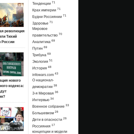
71
Тенденции
71
Крах империи
71
Будни Россиянии
71
Здоровье
Мировое
ая революция
70
правительство
 или Тихий
69
в России
Аналитика
69
Путин
69
Трибуна
51
Экология
48
История
43
infowars.com
О национал-
ация нового
ого кодекса:
38
демократии
ядут
36
З-я Мировая
ия?
34
Интервью
33
Военное собрание
28
Большевизм
26
Дети в опасности
17
Россияния
концепции и модели