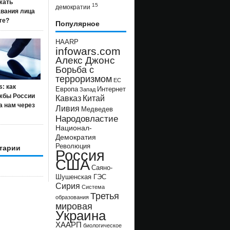
жать
15
демократии
авания лица
ге?
Популярное
HAARP
infowars.com
Алекс Джонс
Борьба с
терроризмом
ЕС
s: как
Европа
Интернет
Запад
жбы России
Кавказ
Китай
а нам через
Ливия
Медведев
Народовластие
Национал-
Демократия
Революция
тарии
Россия
США
Саяно-
Шушенская ГЭС
Сирия
Система
Третья
образования
мировая
Украина
ХААРП
биологическое