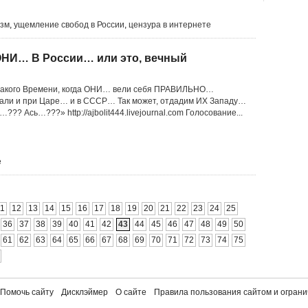
изм
,
ущемление свобод в России
,
цензура в интернете
ОНИ… В России… или это, вечный
такого Времени, когда ОНИ… вели себя ПРАВИЛЬНО…
али и при Царе… и в СССР… Так может, отдадим ИХ Западу…
??? Ась…???» http://ajbolit444.livejournal.com Голосование...
е
11
12
13
14
15
16
17
18
19
20
21
22
23
24
25
36
37
38
39
40
41
42
43
44
45
46
47
48
49
50
61
62
63
64
65
66
67
68
69
70
71
72
73
74
75
Помочь сайту
Дисклэймер
О сайте
Правила пользования сайтом и ограни