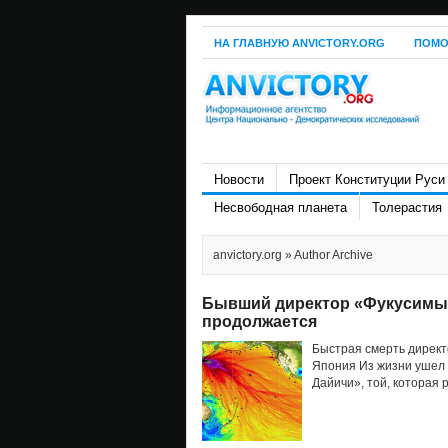
НА ГЛАВНУЮ ANVICTORY.ORG
ПОМО
Новости
Проект Конституции Руси
Несвободная планета
Толерастия
anvictory.org
» Author Archive
Бывший директор «Фукусимы» 
продолжается
Быстрая смерть директ
Япония Из жизни ушел
Дайичи», той, которая 