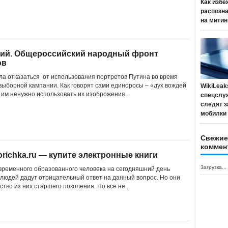
Как избе
распозн
на митин
ртий. Общероссийский народный фронт
ов
а отказаться от использования портретов Путина во время
ыборной кампании. Как говорят сами единоросы – «дух вождей
WikiLeak
у, им ненужно использовать их изоброжения...
спецслу
следят з
мобилки
Свежие
коммен
orichka.ru — купите электронные книги
Загрузка...
овременного образованного человека на сегодняшний день
 людей дадут отрицательный ответ на данный вопрос. Но они
ство из них старшего поколения. Но все не...