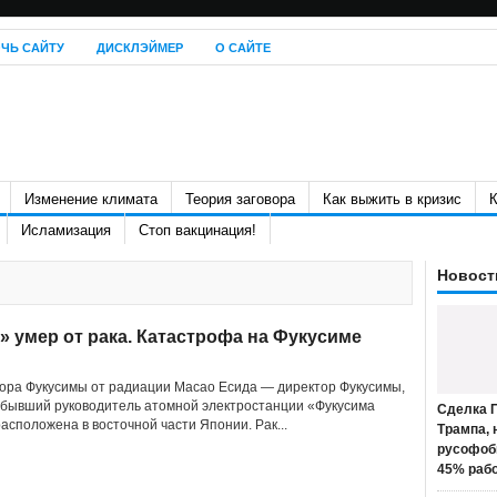
ЧЬ САЙТУ
ДИСКЛЭЙМЕР
О САЙТЕ
Изменение климата
Теория заговора
Как выжить в кризис
К
Исламизация
Стоп вакцинация!
Новост
умер от рака. Катастрофа на Фукусиме
ора Фукусимы от радиации Масао Есида — директор Фукусимы,
 бывший руководитель атомной электростанции «Фукусима
Сделка П
расположена в восточной части Японии. Рак...
Трампа, 
русофоб
45% раб