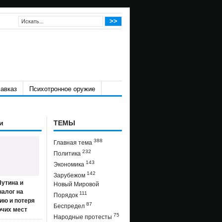
авказ
Психотронное оружие
и
ТЕМЫ
388
Главная тема
232
Политика
143
Экономика
142
Зарубежом
утина и
Новый Мировой
налог на
111
Порядок
ию и потеря
87
Беспредел
очих мест
75
Народные протесты