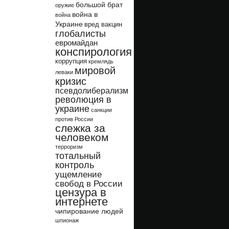
большой брат
оружие
война в
война
Украине
вред вакцин
глобалисты
евромайдан
конспирология
коррупция
кремлядь
мировой
леваки
кризис
псевдолиберализм
революция в
украине
санкции
против России
слежка за
человеком
терроризм
тотальный
контроль
ущемление
свобод в России
цензура в
интернете
чипирование людей
шпионаж