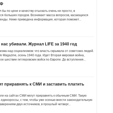
РФ
бы по цене и качеству отыскать очень не просто, в
тся больших городов. Возникает масса вопросов, касающихся
енды. Ниже приведена информация, которая поможет...
 нас убивали. Журнал LIFE за 1940 год
зма над социализмом: что власть скрывала от советских людей.
e Magazine, осень 1940 года. Идет Вторая мировая война,
ое шествие гитлеровских войск по Европе. До вступления...
ят приравнять к СМИ и заставить платить
оги на сайтах СМИ могут приравнять к обычным СМИ. Такую
 единороссы, с тем, чтобы уже осенью внести законодательную
аверениям двух источников, в прошлый четверг...