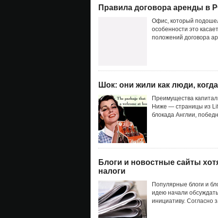
Правила договора аренды в 
Офис, который подошел 
особенности это касае
положений договора ар
Шок: они жили как люди, когда
Преимущества капитали
Ниже — страницы из Lif
блокада Англии, победн
Блоги и новостные сайты хот
налоги
Популярные блоги и бл
идею начали обсуждать
инициативу. Согласно з