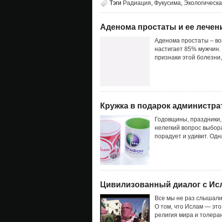
Тэги
Радиация
,
Фукусима
,
Экологическ
Аденома простаты и ее лечен
Аденома простаты – во
настигает 85% мужчин.
признаки этой болезни,
Кружка в подарок администрато
Годовщины, праздники, 
нелегкий вопрос выбора
порадует и удивит. Одн
Цивилизованный диалог с Ис
Все мы не раз слышали
О том, что Ислам — это
религия мира и толеран