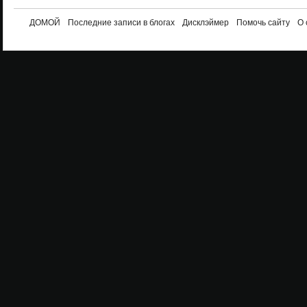
ДОМОЙ
Последние записи в блогах
Дисклэймер
Помочь сайту
О 