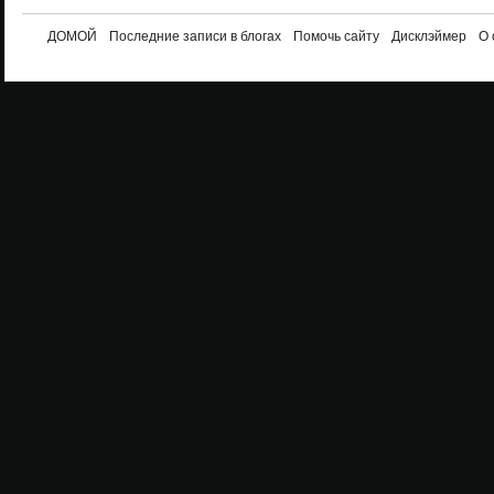
ДОМОЙ
Последние записи в блогах
Помочь сайту
Дисклэймер
О 