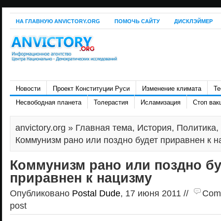
НА ГЛАВНУЮ ANVICTORY.ORG
ПОМОЧЬ САЙТУ
ДИСКЛЭЙМЕР
Новости
Проект Конституции Руси
Изменение климата
Те
Несвободная планета
Толерастия
Исламизация
Стоп вак
anvictory.org
»
Главная тема
,
История
,
Политика
,
Коммунизм рано или поздно будет приравнен к н
Коммунизм рано или поздно бу
приравнен к нацизму
Опубликовано
Postal Dude
, 17 июня 2011 //
Comm
post