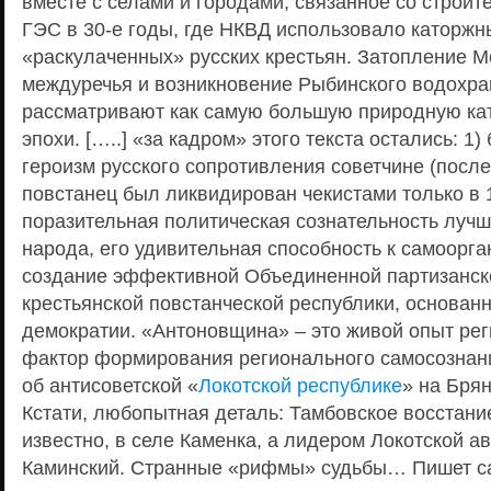
вместе с селами и городами, связанное со строит
ГЭС в 30-е годы, где НКВД использовало каторжн
«раскулаченных» русских крестьян. Затопление 
междуречья и возникновение Рыбинского водохр
рассматривают как самую большую природную ка
эпохи. […..] «за кадром» этого текста остались: 1
героизм русского сопротивления советчине (посл
повстанец был ликвидирован чекистами только в 1
поразительная политическая сознательность лучш
народа, его удивительная способность к самоорга
создание эффективной Объединенной партизанск
крестьянской повстанческой республики, основан
демократии. «Антоновщина» – это живой опыт ре
фактор формирования регионального самосознани
об антисоветской «
Локотской республике
» на Брян
Кстати, любопытная деталь: Тамбовское восстание
известно, в селе Каменка, а лидером Локотской а
Каминский. Странные «рифмы» судьбы… Пишет с