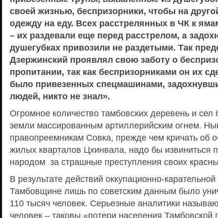
своей жизнью, беспризорники, чтобы на друго
одежду на еду. Всех расстрелянных в ЧК к ям
– их раздевали еще перед расстрелом, а задох
душегубках привозили не раздетыми. Так пре
Дзержинский проявлял свою заботу о бесприз
пропитании, так как беспризорниками он их сд
было привезенных спецмашинами, задохнувших
людей, никто не знал».
Огромное количество тамбовских деревень и сел 
земли массированным артиллерийским огнем. Н
правопреемникам Совка, прежде чем кричать об о
жилых кварталов Цхинвала, надо бы извиниться 
народом за страшные преступления своих красны
В результате действий оккупационно-карательной
Тамбовщине лишь по советским данным было уни
110 тысяч человек. Серьезные аналитики называю
человек – таковы «потери населения Тамбовской 