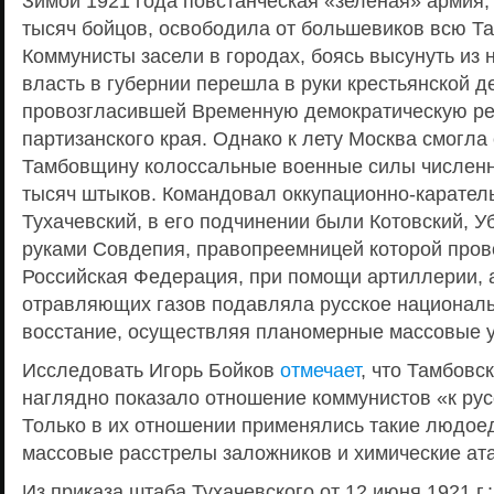
Зимой 1921 года повстанческая «зеленая» армия,
тысяч бойцов, освободила от большевиков всю Т
Коммунисты засели в городах, боясь высунуть из 
власть в губернии перешла в руки крестьянской д
провозгласившей Временную демократическую ре
партизанского края. Однако к лету Москва смогла 
Тамбовщину колоссальные военные силы числен
тысяч штыков. Командовал оккупационно-карател
Тухачевский, в его подчинении были Котовский, У
руками Совдепия, правопреемницей которой пров
Российская Федерация, при помощи артиллерии, 
отравляющих газов подавляла русское национал
восстание, осуществляя планомерные массовые у
Исследовать Игорь Бойков
отмечает
, что Тамбовс
наглядно показало отношение коммунистов «к рус
Только в их отношении применялись такие людое
массовые расстрелы заложников и химические ата
Из приказа штаба Тухачевского от 12 июня 1921 г.: