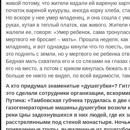
живой потому, что жители кидали ей вареную карт
початок вареной кукурузы, иногда корку хлеба, ст
Но вскоре у нее умер младенец, и она сошла с ум
руках, кутая в теплый платок, как живого. Жител
жалели ее, говоря: «Умер ребенок, сама тронулас
мертвого не бросает – мать». Прошла неделя, как
младенец, и вот однажды кинули что-то поесть, о
это поднять с земли, но у мертвого ее ребенка от
Бедная мать схватила его и со слезами на глазах
его на место, а потом с криком кинулась бежать в
больше ее никто не видел, по всей видимости, там
А кто придумал знаменитые «душегубки»? Гитле
это сделали сотрудники организации, вскорми
Путина: «Тамбовская губчека трудилась в две 
газогенераторные машины-душегубки возили и
реки Цны задохнувшихся в них людей, где их 
расстрелянными под стеной монастыря. Ночью
привезенные трупы, вываленные из душегубок,