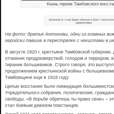
Казнь героев Тамбовского восст
Антонов А. и его брат убитые в бою с чекистс
карателями
На фото: братья Антоновы, одни из главных во
геройски павшие в перестрелке с чекистами в ию
В августе 1920 г. крестьяне Тамбовской губернии
отчаяния продразверсткой, голодом и террором, 
тирании большевиков. Строго говоря, это выступ
продолжением крестьянской войны с большевизм
Тамбовщине еще в 1918 году.
Целью восстания были ликвидация большевистско
Учредительного собрания, политические, граждан
свободы. «В борьбе обретешь ты право свое» – эт
стал боевым девизом повстанцев.