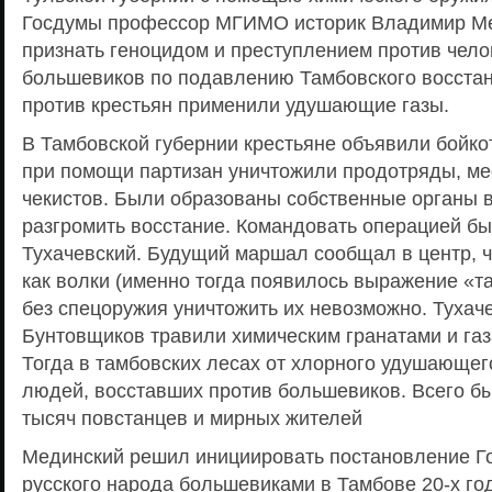
Госдумы профессор МГИМО историк Владимир М
признать геноцидом и преступлением против чело
большевиков по подавлению Тамбовского восстани
против крестьян применили удушающие газы.
В Тамбовской губернии крестьяне объявили бойко
при помощи партизан уничтожили продотряды, ме
чекистов. Были образованы собственные органы в
разгромить восстание. Командовать операцией б
Тухачевский. Будущий маршал сообщал в центр, ч
как волки (именно тогда появилось выражение «та
без спецоружия уничтожить их невозможно. Тухач
Бунтовщиков травили химическим гранатами и газ
Тогда в тамбовских лесах от хлорного удушающег
людей, восставших против большевиков. Всего б
тысяч повстанцев и мирных жителей
Мединский решил инициировать постановление Г
русского народа большевиками в Тамбове 20-х го