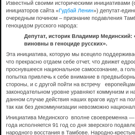
Известный своими историческими инициативами (
инициаторов сайта «
Гудбай Ленин
») депутат-един
очередным почином – признание подавления Тамб
геноцидом русского народа:
Депутат, историк Владимир Мединский:
виновны в геноциде русских».
Эта инициатива, которую мы всецело поддерживае
что прекрасно отдаем себе отчет, что движет едро
проснувшееся национальное самосознание, а гол
попытка привлечь к себе внимание в предвыборн
стороны, и с другой пойти на встречу европейцам
законодательном уровне уравняют коммунизм и н
данном случае действия наших врагов идут на пол
так как без декоммунизации невозможно национа
Инициатива Мединского вполне своевременна — 
года исполняется 91 год со дня зверского подав
народного восстания в Тамбове. Народно-крестья