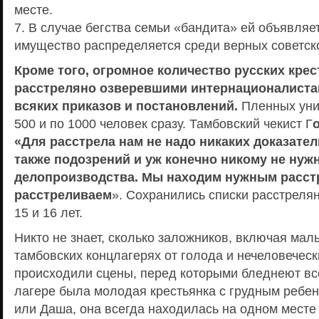
месте.
7. В случае бегства семьи «бандита» ей объявляет
имущество распределяется среди верных советско
Кроме того, огромное количество русских кре
расстреляно озверевшими интернационалистам
всяких приказов и постановлений.
Пленных унич
500 и по 1000 человек сразу. Тамбовский чекист Г
«Для расстрела нам не надо никаких доказател
также подозрений и уж конечно никому не нужн
делопроизводства. Мы находим нужным расст
расстреливаем
». Сохранились списки расстрелян
15 и 16 лет.
Никто не знает, сколько заложников, включая малы
тамбовских концлагерях от голода и нечеловеческ
происходили сцены, перед которыми бледнеют вс
лагере была молодая крестьянка с грудным ребен
или Даша, она всегда находилась на одном месте