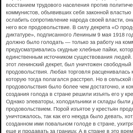
восстанием трудового населения против политиче
коммунистов, объявивших себя законной властью 
ослабить сопротивление народа своей власти, он
него все продовольствие. В силу декрета «О про
диктатуре», подписанного Лениным 9 мая 1918 го
должно было голодать — только за работу на ком
предусматривались скудные хлебные пайки, кото
единственным источником существования людей.
этот ленинский декрет, был уничтожен свободный
продовольствия. Любая торговля расценивалась к
которую тогда полагался расстрел. Но в сельской
продовольствия было более чем достаточно, и к
создания голода в стране решили изъять его у кр
Однако элеваторы, холодильники и склады были
продовольствием. Порой изъятое у крестьян прод
уничтожалось, так как его некуда было девать, хо
созданном ими повальном голоде в стране, ухитр
еще и продавать за границу. А в стране в это вре