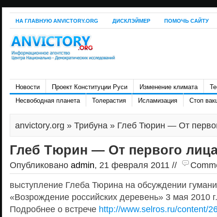
НА ГЛАВНУЮ ANVICTORY.ORG
ДИСКЛЭЙМЕР
ПОМОЧЬ САЙТУ
Новости
Проект Конституции Руси
Изменение климата
Те
Несвободная планета
Толерастия
Исламизация
Стоп вак
anvictory.org
»
Трибуна
» Глеб Тюрин — От перво
Глеб Тюрин — От первого лиц
Опубликовано
admin
, 21 февраля 2011 //
Commen
выступление Глеба Тюрина на обсуждении гумани
«Возрождение российских деревень» 3 мая 2010 г
Подробнее о встрече
http://www.selros.ru/content/