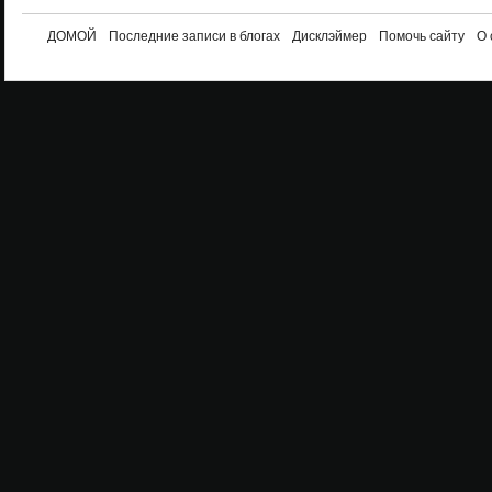
ДОМОЙ
Последние записи в блогах
Дисклэймер
Помочь сайту
О 