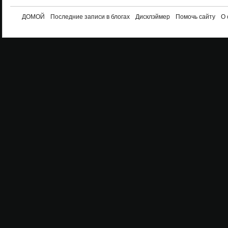
ДОМОЙ
Последние записи в блогах
Дисклэймер
Помочь сайту
О 