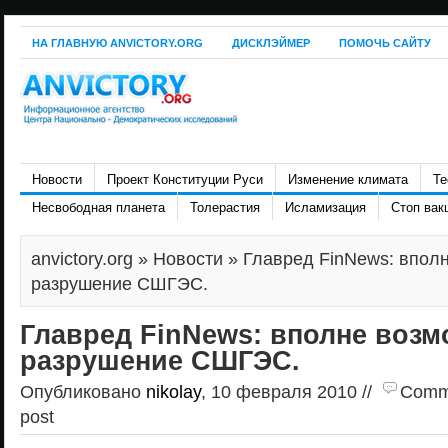
НА ГЛАВНУЮ ANVICTORY.ORG
ДИСКЛЭЙМЕР
ПОМОЧЬ САЙТУ
Новости
Проект Конституции Руси
Изменение климата
Те
Несвободная планета
Толерастия
Исламизация
Стоп вак
anvictory.org
»
Новости
» Главред FinNews: впол
разрушение СШГЭС.
Главред FinNews: вполне воз
разрушение СШГЭС.
Опубликовано
nikolay
, 10 февраля 2010 //
Comme
post