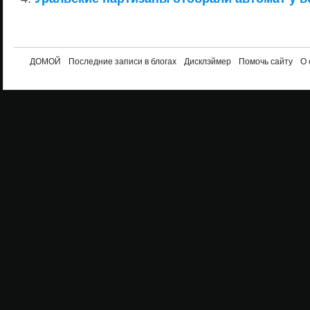
ДОМОЙ
Последние записи в блогах
Дисклэймер
Помочь сайту
О 