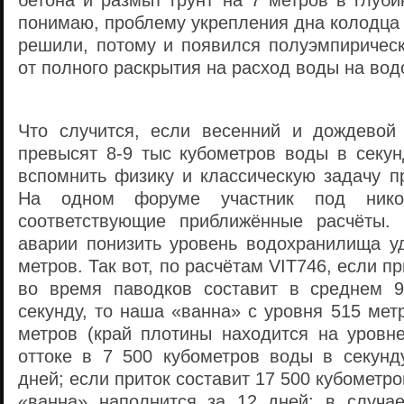
бетона и размыт грунт на 7 метров в глубин
понимаю, проблему укрепления дна колодца 
решили, потому и появился полуэмпиричес
от полного раскрытия на расход воды на вод
Что случится, если весенний и дождевой
превысят 8-9 тыс кубометров воды в секун
вспомнить физику и классическую задачу п
На одном форуме участник под нико
соответствующие приближённые расчёты. 
аварии понизить уровень водохранилища у
метров. Так вот, по расчётам VIT746, если п
во время паводков составит в среднем 9
секунду, то наша «ванна» с уровня 515 мет
метров (край плотины находится на уровне
оттоке в 7 500 кубометров воды в секунд
дней; если приток составит 17 500 кубометро
«ванна» наполнится за 12 дней; в случа