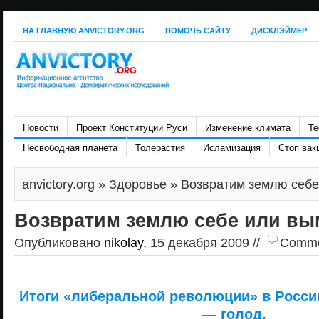
НА ГЛАВНУЮ ANVICTORY.ORG
ПОМОЧЬ САЙТУ
ДИСКЛЭЙМЕР
Новости
Проект Конституции Руси
Изменение климата
Те
Несвободная планета
Толерастия
Исламизация
Стоп вак
anvictory.org
»
Здоровье
» Возвратим землю себе
Возвратим землю себе или вы
Опубликовано
nikolay
, 15 декабря 2009 //
Commen
Итоги «либеральной революции» в России
— голод.