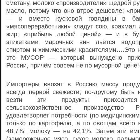
сметану, молоко «производители» щедрой р
масло, потому что оно втрое дешевле; «пр
— и вместо кусковой говядины в ба
«мясопереработчики» кладут сою, крахмал 
жир; «прибыль любой ценой» — и в бут
этикетками марочных вин льётся водоп
спиртом и химическими красителями….Это н
это МУСОР — который вынуждено приоб
России, причём совсем не по мусорной цене!
Импортеры ввозят в Россию массу прод
всегда первой свежести; по-другому быть 
везти эти продукты приходитс
сельскохозяйственное производство 
удовлетворяет потребности (по медицински
только по картофелю, а по овощам всего
48,7%, молоку — на 42,1%. Затем эти им
(замороженное мясо, сухое молоко, пальмо