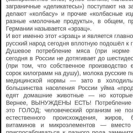
заграничные «деликатесы») поступают на з
делают «колбасу» и прочие «колбасные из
разные «молочные продукты», в общем, пр
Германии называется «эрзац».
И вот именно этот «эрзац» и является главно
русский народ сегодня вплотную подошёл к г
Душевое потребление мяса (при норме 
сегодня в России не дотягивает до шестиде
(при том, что собственное производство
сорок килограмм на душу), молока русские п
медицинской нормы — зато в холодильн
большинства населения России уйма «прод
едят домашние животные — но которые 
Вернее, ВЫНУЖДЕНЫ ЕСТЬ! Потребление 
это ГОЛОД; человеческий организм не по
естественного происхождения, жиров, б
витаминов и микроэлементов — вместо
приспосабливаться к разного рода заменит