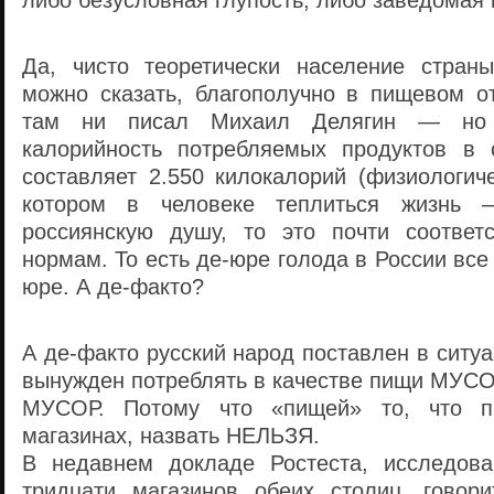
либо безусловная глупость, либо заведомая 
Да, чисто теоретически население стран
можно сказать, благополучно в пищевом о
там ни писал Михаил Делягин — но 
калорийность потребляемых продуктов в 
составляет 2.550 килокалорий (физиологич
котором в человеке теплиться жизнь 
россиянскую душу, то это почти соответ
нормам. То есть де-юре голода в России все
юре. А де-факто?
А де-факто русский народ поставлен в ситуа
вынужден потреблять в качестве пищи МУСО
МУСОР. Потому что «пищей» то, что п
магазинах, назвать НЕЛЬЗЯ.
В недавнем докладе Ростеста, исследова
тридцати магазинов обеих столиц, говори