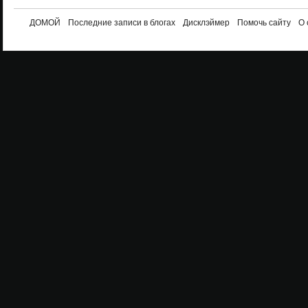
ДОМОЙ
Последние записи в блогах
Дисклэймер
Помочь сайту
О 