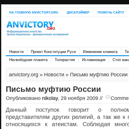
НА ГЛАВНУЮ ANVICTORY.ORG
ДИСКЛЭЙМЕР
ПОМОЧЬ САЙТУ
Новости
Проект Конституции Руси
Изменение климата
Те
Несвободная планета
Толерастия
Исламизация
Стоп вак
anvictory.org
»
Новости
» Письмо муфтию России
Письмо муфтию России
Опубликовано
nikolay
, 29 ноября 2009 //
Comment
Данный поступок говорит о полно
представителям других религий, а так же к
относящихся к атеистам. Соблюдая много