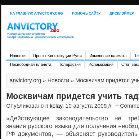
НА ГЛАВНУЮ ANVICTORY.ORG
ПОМОЧЬ САЙТУ
ДИСКЛЭЙМЕР
Новости
Проект Конституции Руси
Изменение климата
Те
Несвободная планета
Толерастия
Исламизация
Стоп вак
anvictory.org
»
Новости
» Москвичам придется учи
Москвичам придется учить та
Опубликовано
nikolay
, 10 августа 2009 //
Comment
«Действующее законодательство не треб
знания русского языка для получения необх
РФ документов, — объясняет руководител