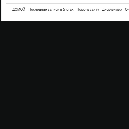
ДОМОЙ
Последние записи в блогах
Помочь сайту
Дисклэймер
О 