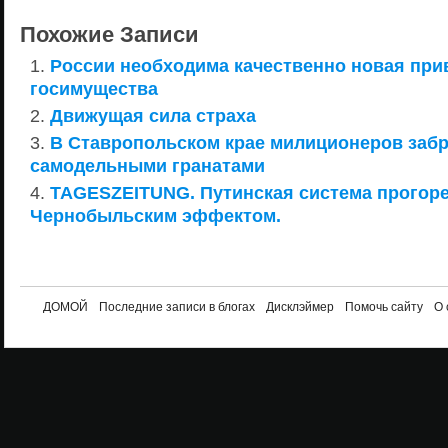
Похожие Записи
России необходима качественно новая при
госимущества
Движущая сила страха
В Ставропольском крае милиционеров заб
самодельными гранатами
TAGESZEITUNG. Путинская система прогоре
Чернобыльским эффектом.
ДОМОЙ
Последние записи в блогах
Дисклэймер
Помочь сайту
О 