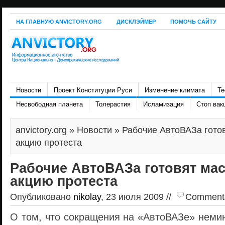
НА ГЛАВНУЮ ANVICTORY.ORG
ДИСКЛЭЙМЕР
ПОМОЧЬ САЙТУ
Новости
Проект Конституции Руси
Изменение климата
Те
Несвободная планета
Толерастия
Исламизация
Стоп вак
anvictory.org
»
Новости
» Рабочие АвтоВАЗа гото
акцию протеста
Рабочие АвтоВАЗа готовят ма
акцию протеста
Опубликовано
nikolay
, 23 июля 2009 //
Comments 
О том, что сокращения на «АвтоВАЗе» неми