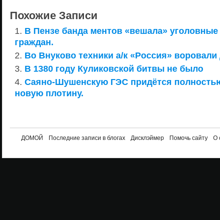
Похожие Записи
В Пензе банда ментов «вешала» уголовные
граждан.
Во Внуково техники а/к «Россия» воровали
В 1380 году Куликовской битвы не было
Саяно-Шушенскую ГЭС придётся полностью
новую плотину.
ДОМОЙ
Последние записи в блогах
Дисклэймер
Помочь сайту
О 