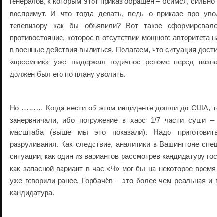
генералов, к которым этот приказ обращён – боимся, сильно 
воспримут. И что тогда делать, ведь о приказе про ув
телевизору как бы объявили? Вот такое сформировал
противостояние, которое в отсутствии мощного авторитета 
в военные действия вылиться. Полагаем, что ситуация достиг
«преемник» уже выдержал годичное реноме перед назн
должен был его по плану уволить.
Но ……… Когда вести об этом инциденте дошли до США, то 
занервничали, ибо погружение в хаос 1/7 части суши –
масштаба (выше мы это показали). Надо приготовит
разруливания. Как следствие, аналитики в Вашингтоне спе
ситуации, как один из вариантов рассмотрев кандидатуру го
как запасной вариант в час «Ч» мог бы на некоторое время
уже говорили ранее, Горбачёв – это более чем реальная и
кандидатура.