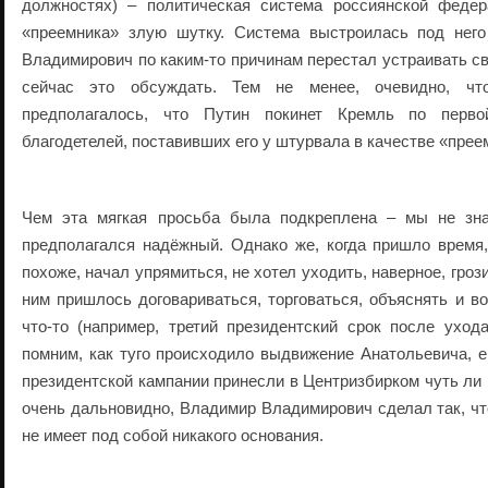
должностях) – политическая система россиянской феде
«преемника» злую шутку. Система выстроилась под нег
Владимирович по каким-то причинам перестал устраивать св
сейчас это обсуждать. Тем не менее, очевидно, чт
предполагалось, что Путин покинет Кремль по перво
благодетелей, поставивших его у штурвала в качестве «прее
Чем эта мягкая просьба была подкреплена – мы не зна
предполагался надёжный. Однако же, когда пришло время
похоже, начал упрямиться, не хотел уходить, наверное, гроз
ним пришлось договариваться, торговаться, объяснять и 
что-то (например, третий президентский срок после ухо
помним, как туго происходило выдвижение Анатольевича, е
президентской кампании принесли в Центризбирком чуть ли н
очень дальновидно, Владимир Владимирович сделал так, ч
не имеет под собой никакого основания.