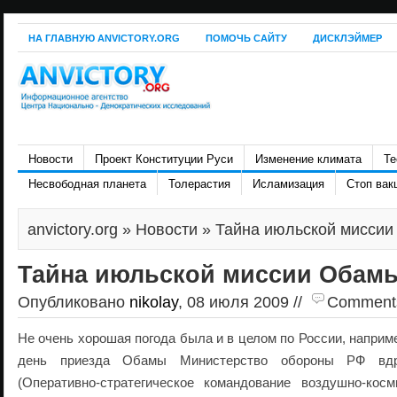
НА ГЛАВНУЮ ANVICTORY.ORG
ПОМОЧЬ САЙТУ
ДИСКЛЭЙМЕР
Новости
Проект Конституции Руси
Изменение климата
Те
Несвободная планета
Толерастия
Исламизация
Стоп вак
anvictory.org
»
Новости
» Тайна июльской мисси
Тайна июльской миссии Обам
Опубликовано
nikolay
, 08 июля 2009 //
Comments 
Не очень хорошая погода была и в целом по России, например
день приезда Обамы Министерство обороны РФ вд
(Оперативно-стратегическое командование воздушно-кос