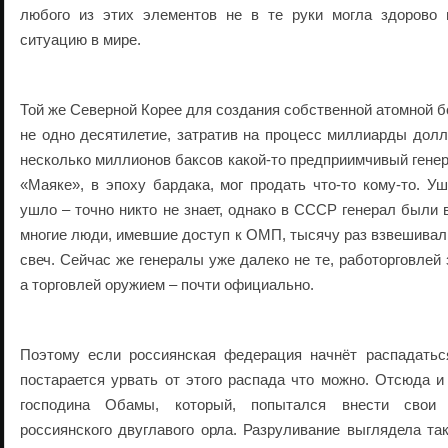
любого из этих элементов не в те руки могла здорово 
ситуацию в мире.
Той же Северной Корее для создания собственной атомной 
не одно десятилетие, затратив на процесс миллиарды долл
несколько миллионов баксов какой-то предприимчивый генер
«Маяке», в эпоху бардака, мог продать что-то кому-то. Уш
ушло – точно никто не знает, однако в СССР генерал были 
многие люди, имевшие доступ к ОМП, тысячу раз взвешивали:
свеч. Сейчас же генералы уже далеко не те, работорговлей
а торговлей оружием – почти официально.
Поэтому если россиянская федерация начнёт распадать
постарается урвать от этого распада что можно. Отсюда и
господина Обамы, который, попытался внести свои
россиянского двуглавого орла. Разруливание выглядела так