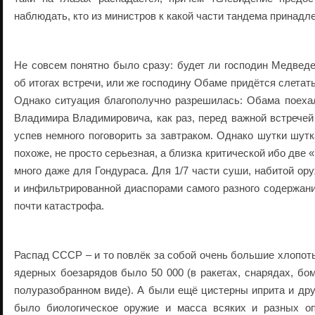
наблюдать, кто из министров к какой части тандема принадле
Не совсем понятно было сразу: будет ли господин Медвед
об итогах встречи, или же господину Обаме придётся слетать
Однако ситуация благополучно разрешилась: Обама поехал
Владимира Владимировича, как раз, перед важной встречей
успев немного поговорить за завтраком. Однако шутки шутк
похоже, не просто серьезная, а близка критической ибо две
много даже для Гондураса. Для 1/7 части суши, набитой ор
и инфильтрированной диаспорами самого разного содержани
почти катастрофа.
Распад СССР – и то повлёк за собой очень большие хлопот
ядерных боезарядов было 50 000 (в ракетах, снарядах, бом
полуразобранном виде). А были ещё цистерны иприта и др
было биологическое оружие и масса всяких и разных оп