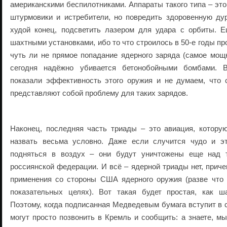
американскими беспилотниками. Аппараты такого типа – это
штурмовики и истребители, но повредить здоровенную дур
худой конец, подсветить лазером для удара с орбиты. 
шахтными установками, ибо то что строилось в 50-е годы п
чуть ли не прямое попадание ядерного заряда (самое мощ
сегодня надёжно убивается бетонобойными бомбами.
показали эффективность этого оружия и не думаем, что 
представляют собой проблему для таких зарядов.
Наконец, последняя часть триады – это авиация, которую
назвать весьма условно. Даже если случится чудо и э
подняться в воздух – они будут уничтожены еще над 
россиянской федерации. И всё – ядерной триады нет, приче
применения со стороны США ядерного оружия (разве что 
показательных целях). Вот такая будет простая, как ш
Поэтому, когда подписанная Медведевым бумага вступит в с
могут просто позвонить в Кремль и сообщить: а знаете, мы