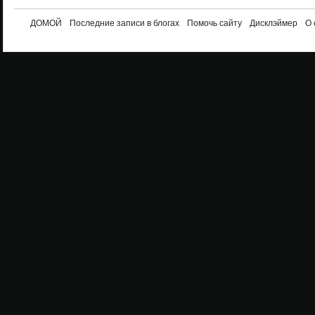
ДОМОЙ
Последние записи в блогах
Помочь сайту
Дисклэймер
О 