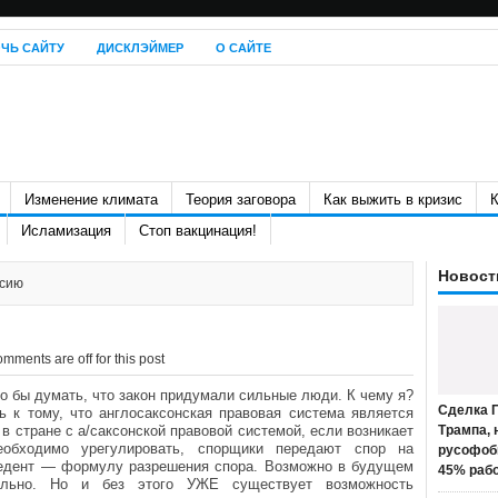
ЧЬ САЙТУ
ДИСКЛЭЙМЕР
О САЙТЕ
Изменение климата
Теория заговора
Как выжить в кризис
К
Исламизация
Стоп вакцинация!
Новост
ссию
mments are off for this post
о бы думать, что закон придумали сильные люди. К чему я?
Сделка П
 к тому, что англосаксонская правовая система является
 стране с а/саксонской правовой системой, если возникает
Трампа, 
еобходимо урегулировать, спорщики передают спор на
русофоб
цедент — формулу разрешения спора. Возможно в будущем
45% раб
тельно. Но и без этого УЖЕ существует возможность