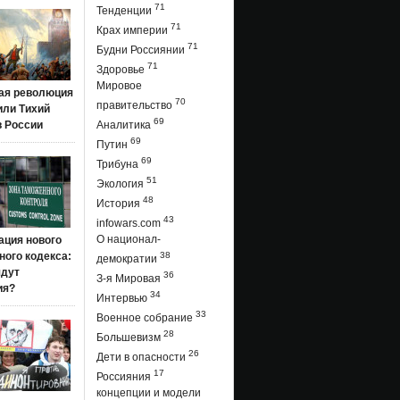
71
Тенденции
71
Крах империи
71
Будни Россиянии
71
Здоровье
Мировое
ая революция
70
правительство
 или Тихий
69
в России
Аналитика
69
Путин
69
Трибуна
51
Экология
48
История
43
infowars.com
О национал-
ация нового
ого кодекса:
38
демократии
ядут
36
З-я Мировая
ия?
34
Интервью
33
Военное собрание
28
Большевизм
26
Дети в опасности
17
Россияния
концепции и модели