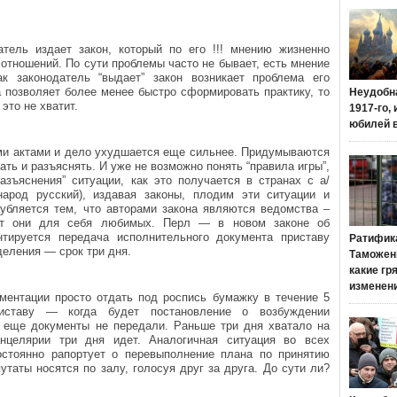
тель издает закон, который по его !!! мнению жизненно
отношений. По сути проблемы часто не бывает, есть мнение
к законодатель “выдает” закон возникает проблема его
 позволяет более менее быстро сформировать практику, то
Неудобн
это не хватит.
1917-го,
юбилей 
ыми актами и дело ухудшается еще сильнее. Придумываются
ать и разъяснять. И уже не возможно понять “правила игры”,
азъяснения” ситуации, как это получается в странах с а/
народ русский), издавая законы, плодим эти ситуации и
убляется тем, что авторами закона являются ведомства –
шут они для себя любимых. Перл — в новом законе об
нтируется передача исполнительного документа приставу
Ратифик
деления — срок три дня.
Таможенн
какие гр
изменен
ментации просто отдать под роспись бумажку в течение 5
иставу — когда будет постановление о возбуждении
 еще документы не передали. Раньше три дня хватало на
анцелярии три дня идет. Аналогичная ситуация во всех
остоянно рапортует о перевыполнение плана по принятию
таты носятся по залу, голосуя друг за друга. До сути ли?