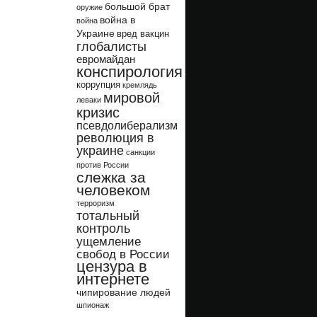
большой брат
оружие
война в
война
Украине
вред вакцин
глобалисты
евромайдан
конспирология
коррупция
кремлядь
мировой
леваки
кризис
псевдолиберализм
революция в
украине
санкции
против России
слежка за
человеком
терроризм
тотальный
контроль
ущемление
свобод в России
цензура в
интернете
чипирование людей
шпионаж