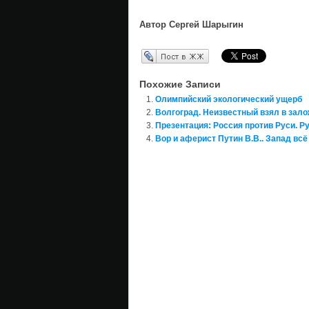
Автор Сергей Шарыгин
Перепост в ЖЖ
Похожие Записи
Олимпийский экологический ущерб
Волгоград. Неизвестный взял в зало
Презентация: Россия против Руси. Р
Вор и аферист Путин В.В.. Запад вс