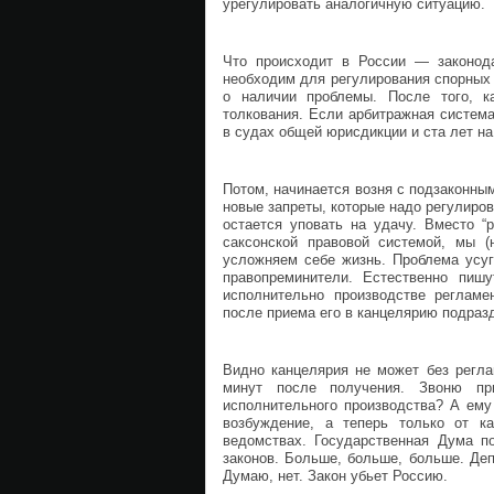
урегулировать аналогичную ситуацию.
Что происходит в России — законода
необходим для регулирования спорных 
о наличии проблемы. После того, ка
толкования. Если арбитражная система
в судах общей юрисдикции и ста лет на 
Потом, начинается возня с подзаконн
новые запреты, которые надо регулиров
остается уповать на удачу. Вместо “р
саксонской правовой системой, мы (
усложняем себе жизнь. Проблема усуг
правопреминители. Естественно пи
исполнительно производстве регламе
после приема его в канцелярию подраз
Видно канцелярия не может без регла
минут после получения. Звоню пр
исполнительного производства? А ему
возбуждение, а теперь только от к
ведомствах. Государственная Дума п
законов. Больше, больше, больше. Депу
Думаю, нет. Закон убьет Россию.