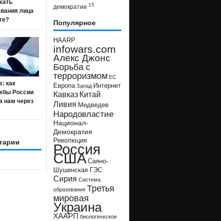
жать
15
демократии
авания лица
ге?
Популярное
HAARP
infowars.com
Алекс Джонс
Борьба с
терроризмом
ЕС
s: как
Европа
Интернет
Запад
жбы России
Кавказ
Китай
а нам через
Ливия
Медведев
Народовластие
Национал-
Демократия
Революция
тарии
Россия
США
Саяно-
Шушенская ГЭС
Сирия
Система
Третья
образования
мировая
Украина
ХААРП
биологическое