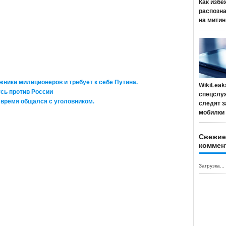
Как избе
распозн
на митин
жники милиционеров и требует к себе Путина.
WikiLeak
усь против России
спецслу
ё время общался с уголовником.
следят з
мобилки
Свежие
коммен
Загрузка...