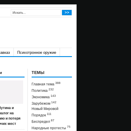
авказ
Психотронное оружие
и
ТЕМЫ
388
Главная тема
232
Политика
143
Экономика
142
Зарубежом
утина и
Новый Мировой
налог на
111
Порядок
ию и потеря
87
Беспредел
очих мест
75
Народные протесты