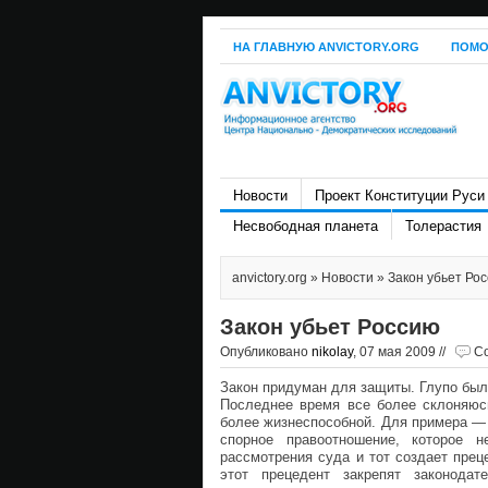
НА ГЛАВНУЮ ANVICTORY.ORG
ПОМО
Новости
Проект Конституции Руси
Несвободная планета
Толерастия
anvictory.org
»
Новости
» Закон убьет Ро
Закон убьет Россию
Опубликовано
nikolay
, 07 мая 2009 //
Co
Закон придуман для защиты. Глупо был
Последнее время все более склоняюсь
более жизнеспособной. Для примера — в
спорное правоотношение, которое н
рассмотрения суда и тот создает пре
этот прецедент закрепят законода