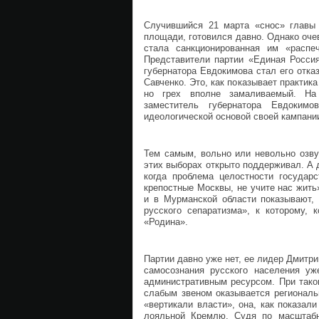
Случившийся 21 марта «снос» главы 
площади, готовился давно. Однако оч
стала санкционированная им «распеч
Представители партии «Единая Россия
губернатора Евдокимова стал его отк
Савченко. Это, как показывает практика
но грех вполне замаливаемый. На
заместитель губернатора Евдоки
идеологической основой своей кампани
Тем самым, вольно или невольно озву
этих выборах открыто поддерживал. А 
когда проблема целостности государ
крепостные Москвы, не учите нас жить
и в Мурманской области показывают, 
русского сепаратизма», к которому, 
«Родина».
Партии давно уже нет, ее лидер Дмитри
самосознания русского населения уж
административным ресурсом. При так
слабым звеном оказывается региональ
«вертикали власти», она, как показал
лояльной Кремлю. Судя по масштабн