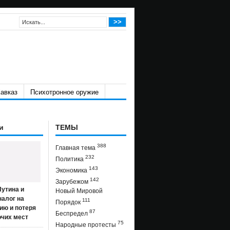
авказ
Психотронное оружие
и
ТЕМЫ
388
Главная тема
232
Политика
143
Экономика
142
Зарубежом
утина и
Новый Мировой
налог на
111
Порядок
ию и потеря
87
Беспредел
очих мест
75
Народные протесты