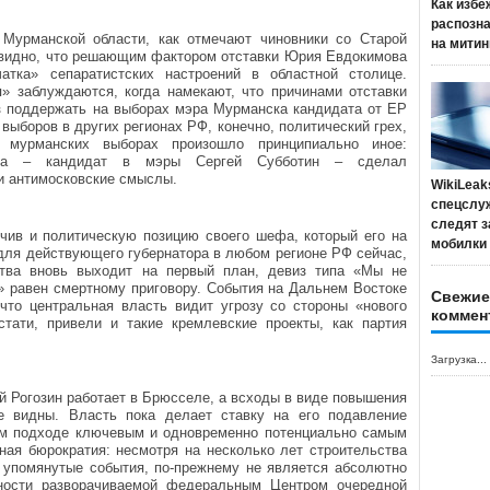
Как избе
распозн
Мурманской области, как отмечают чиновники со Старой
на митин
евидно, что решающим фактором отставки Юрия Евдокимова
атка» сепаратистских настроений в областной столице.
» заблуждаются, когда намекают, что причинами отставки
аз поддержать на выборах мэра Мурманска кандидата от ЕР
 выборов в других регионах РФ, конечно, политический грех,
 мурманских выборах произошло принципиально иное:
мова – кандидат в мэры Сергей Субботин – сделал
и антимосковские смыслы.
WikiLeak
спецслу
следят з
чив и политическую позицию своего шефа, который его на
мобилки
для действующего губернатора в любом регионе РФ сейчас,
ства вновь выходит на первый план, девиз типа «Мы не
» равен смертному приговору. События на Дальнем Востоке
Свежие
что центральная власть видит угрозу со стороны «нового
коммен
кстати, привели и такие кремлевские проекты, как партия
Загрузка...
й Рогозин работает в Брюсселе, а всходы в виде повышения
е видны. Власть пока делает ставку на его подавление
ом подходе ключевым и одновременно потенциально самым
ная бюрократия: несмотря на несколько лет строительства
и упомянутые события, по-прежнему не является абсолютно
ости разворачиваемой федеральным Центром очередной