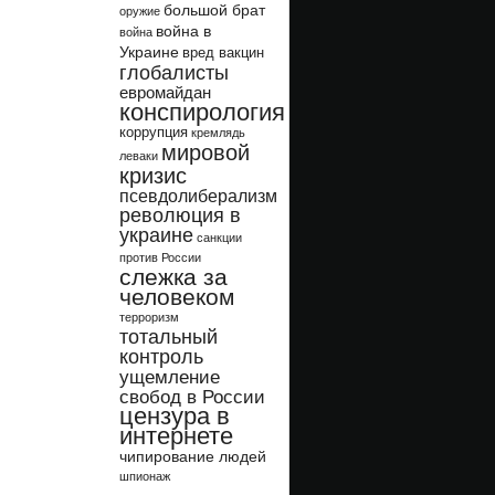
большой брат
оружие
война в
война
Украине
вред вакцин
глобалисты
евромайдан
конспирология
коррупция
кремлядь
мировой
леваки
кризис
псевдолиберализм
революция в
украине
санкции
против России
слежка за
человеком
терроризм
тотальный
контроль
ущемление
свобод в России
цензура в
интернете
чипирование людей
шпионаж