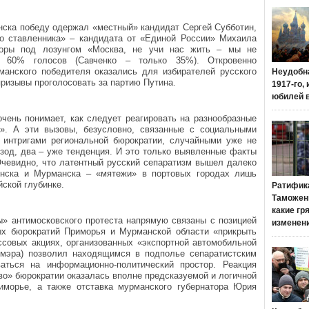
нска победу одержал «местный» кандидат Сергей Субботин,
о ставленника» – кандидата от «Единой России» Михаила
боры под лозунгом «Москва, не учи нас жить – мы не
л 60% голосов (Савченко – только 35%). Откровенно
анского победителя оказались для избирателей русского
Неудобн
призывы проголосовать за партию Путина.
1917-го,
юбилей 
чень понимает, как следует реагировать на разнообразные
а». А эти вызовы, безусловно, связанные с социальными
 интригами региональной бюрократии, случайными уже не
зод, два – уже тенденция. И это только выявленные факты
Очевидно, что латентный русский сепаратизм вышел далеко
енска и Мурманска – «мятежи» в портовых городах лишь
ской глубинке.
Ратифик
Таможенн
какие гр
ы» антимосковского протеста напрямую связаны с позицией
изменен
ых бюрократий Приморья и Мурманской области «прикрыть
ссовых акциях, организованных «экспортной автомобильной
 мэра) позволил находящимся в подполье сепаратистским
аться на информационно-политический простор. Реакция
во» бюрократии оказалась вполне предсказуемой и логичной
иморье, а также отставка мурманского губернатора Юрия