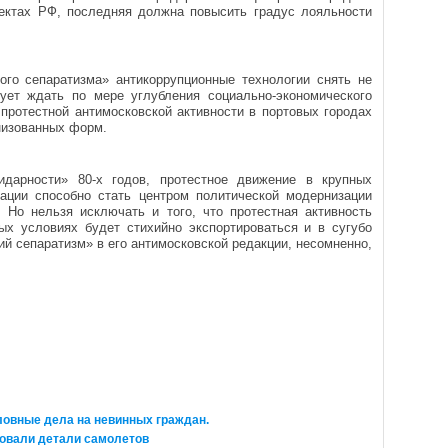
ектах РФ, последняя должна повысить градус лояльности
ого сепаратизма» антикоррупционные технологии снять не
дует ждать по мере углубления социально-экономического
протестной антимосковской активности в портовых городах
анизованных форм.
идарности» 80-х годов, протестное движение в крупных
ации способно стать центром политической модернизации
 Но нельзя исключать и того, что протестная активность
х условиях будет стихийно экспортироваться и в сугубо
й сепаратизм» в его антимосковской редакции, несомненно,
ловные дела на невинных граждан.
ровали детали самолетов