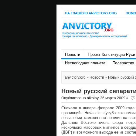
НА ГЛАВНУЮ ANVICTORY.ORG
ПОМО
Новости
Проект Конституции Руси
Несвободная планета
Толерастия
anvictory.org
»
Новости
» Новый русский 
Новый русский сепарат
Опубликовано
nikolay
, 26 марта 2009 //
Сначала в январе–феврале 2009 года
провинций. Начав с сугубо экономи
повышении таможенных пошлин на ввоз 
Дальнем Востоке очень скоро потре
нескольких массовых митингов в сердц
(ДВР) и возможного выхода ее из соста