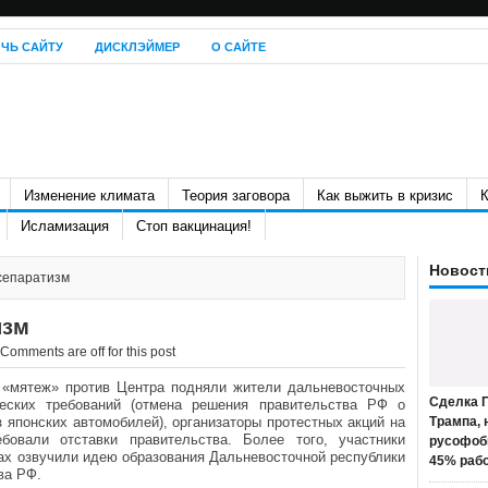
ЧЬ САЙТУ
ДИСКЛЭЙМЕР
О САЙТЕ
Изменение климата
Теория заговора
Как выжить в кризис
К
Исламизация
Стоп вакцинация!
Новост
сепаратизм
изм
Comments are off for this post
 «мятеж» против Центра подняли жители дальневосточных
Сделка П
ческих требований (отмена решения правительства РФ о
японских автомобилей), организаторы протестных акций на
Трампа, 
бовали отставки правительства. Более того, участники
русофоб
ах озвучили идею образования Дальневосточной республики
45% раб
ва РФ.