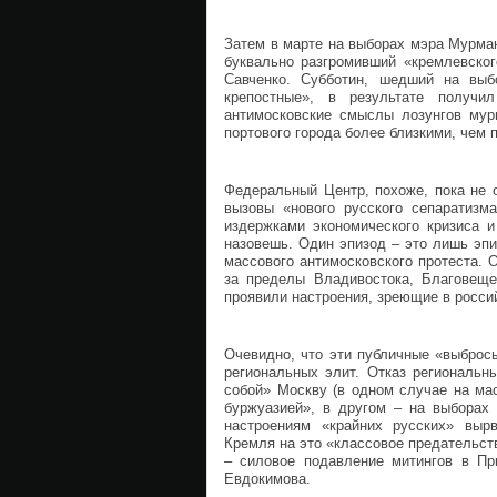
Затем в марте на выборах мэра Мурма
буквально разгромивший «кремлевског
Савченко. Субботин, шедший на вы
крепостные», в результате получи
антимосковские смыслы лозунгов мурм
портового города более близкими, чем 
Федеральный Центр, похоже, пока не о
вызовы «нового русского сепаратизм
издержками экономического кризиса и
назовешь. Один эпизод – это лишь эпи
массового антимосковского протеста. 
за пределы Владивостока, Благовещ
проявили настроения, зреющие в россий
Очевидно, что эти публичные «выброс
региональных элит. Отказ региональн
собой» Москву (в одном случае на ма
буржуазией», в другом – на выборах
настроениям «крайних русских» вырв
Кремля на это «классовое предательст
– силовое подавление митингов в Пр
Евдокимова.