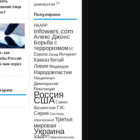
жать
15
демократии
авания лица
ге?
Популярное
HAARP
infowars.com
Алекс Джонс
Борьба с
терроризмом
ЕС
s: как
Европа
Интернет
Запад
жбы России
Кавказ
Китай
а нам через
Ливия
Медведев
Народовластие
Национал-
Демократия
Революция
тарии
Россия
США
Саяно-
Шушенская ГЭС
Сирия
Система
Третья
образования
мировая
Украина
ХААРП
биологическое