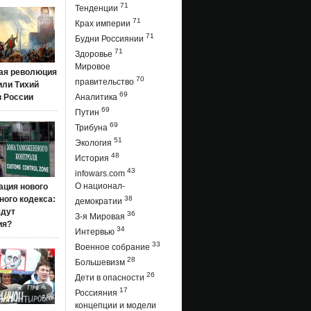
71
Тенденции
71
Крах империи
71
Будни Россиянии
71
Здоровье
Мировое
ая революция
70
правительство
 или Тихий
69
в России
Аналитика
69
Путин
69
Трибуна
51
Экология
48
История
43
infowars.com
О национал-
ация нового
ого кодекса:
38
демократии
ядут
36
З-я Мировая
ия?
34
Интервью
33
Военное собрание
28
Большевизм
26
Дети в опасности
17
Россияния
концепции и модели