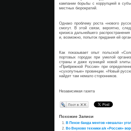
кампании борьбы с коррупцией в субъ
местных бюрократий.
Однако проблему роста «нового русск
смогут. В этой связи, вероятно, сле
кризиса дальнейшего распространения 
и, возможно, попыток придания ей орг
Как показывает опыт польской «Сол
портовых городах при умелой организ
страны и даже кузницей новой элиты.
«Прибрежной России» при определенны
«сухопутные» провинции. «Новый русски
найдет там немало сторонников.
Независимая газета
Перепост в ЖЖ
Похожие Записи
В Пензе банда ментов «вешала» уго
Во Внуково техники а/к «Россия» во