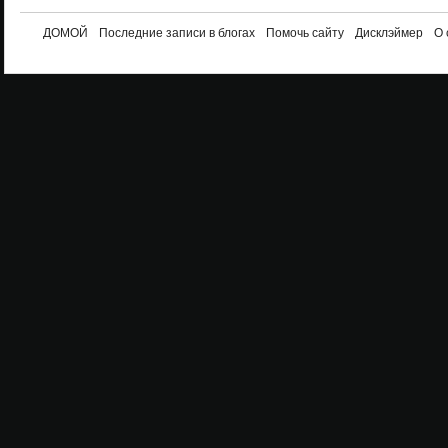
ДОМОЙ
Последние записи в блогах
Помочь сайту
Дисклэймер
О 