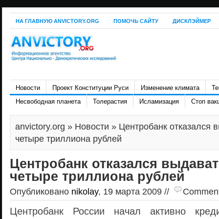
НА ГЛАВНУЮ ANVICTORY.ORG
ПОМОЧЬ САЙТУ
ДИСКЛЭЙМЕР
Новости
Проект Конституции Руси
Изменение климата
Те
Несвободная планета
Толерастия
Исламизация
Стоп вак
anvictory.org
»
Новости
» Центробанк отказался 
четыре триллиона рублей
Центробанк отказался выдават
четыре триллиона рублей
Опубликовано
nikolay
, 19 марта 2009 //
Comments 
Центробанк России начал активно креди