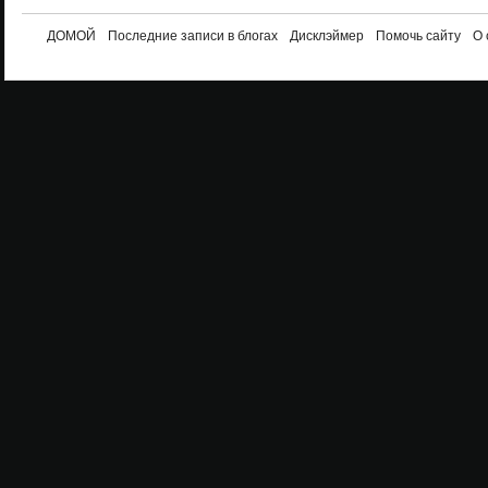
ДОМОЙ
Последние записи в блогах
Дисклэймер
Помочь сайту
О 