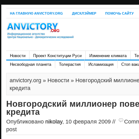
НА ГЛАВНУЮ ANVICTORY.ORG
ДИСКЛЭЙМЕР
ПОМОЧЬ САЙТУ
Новости
Проект Конституции Руси
Изменение климата
Те
Несвободная планета
Толерастия
Исламизация
Стоп вак
anvictory.org
»
Новости
» Новгородский миллионе
кредита
Новгородский миллионер пове
кредита
Опубликовано
nikolay
, 10 февраля 2009 //
Comme
post