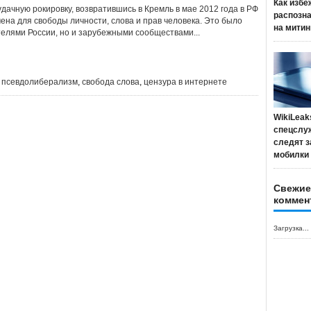
Как избе
дачную рокировку, возвратившись в Кремль в мае 2012 года в РФ
распозн
ена для свободы личности, слова и прав человека. Это было
на митин
телями России, но и зарубежными сообществами...
,
псевдолиберализм
,
свобода слова
,
цензура в интернете
WikiLeak
спецслу
следят з
мобилки
Свежие
коммен
Загрузка...