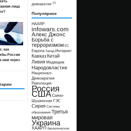
жать
15
демократии
авания лица
ге?
Популярное
HAARP
infowars.com
Алекс Джонс
Борьба с
терроризмом
ЕС
s: как
Европа
Интернет
Запад
жбы России
Кавказ
Китай
а нам через
Ливия
Медведев
Народовластие
Национал-
Демократия
Революция
тарии
Россия
США
Саяно-
Шушенская ГЭС
Сирия
Система
Третья
образования
мировая
Украина
ХААРП
биологическое