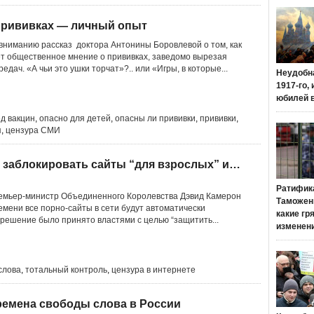
 прививках — личный опыт
ниманию рассказ доктора Антонины Боровлевой о том, как
т общественное мнение о прививках, заведомо вырезая
едач. «А чьи это ушки торчат»?.. или «Игры, в которые...
Неудобн
1917-го,
юбилей 
д вакцин
,
опасно для детей
,
опасны ли прививки
,
прививки
,
я
,
цензура СМИ
 заблокировать сайты “для взрослых” и…
Ратифик
емьер-министр Объединенного Королевства Дэвид Камерон
Таможенн
ремени все порно-сайты в сети будут автоматически
какие гр
 решение было принято властями с целью “защитить...
изменен
слова
,
тотальный контроль
,
цензура в интернете
времена свободы слова в России