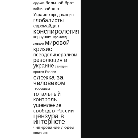
большой брат
оружие
война в
война
Украине
вред вакцин
глобалисты
евромайдан
конспирология
коррупция
кремлядь
мировой
леваки
кризис
псевдолиберализм
революция в
украине
санкции
против России
слежка за
человеком
терроризм
тотальный
контроль
ущемление
свобод в России
цензура в
интернете
чипирование людей
шпионаж