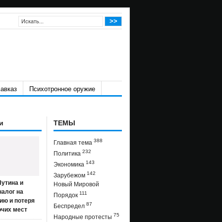
авказ
Психотронное оружие
и
ТЕМЫ
388
Главная тема
232
Политика
143
Экономика
142
Зарубежом
утина и
Новый Мировой
налог на
111
Порядок
ию и потеря
87
Беспредел
очих мест
75
Народные протесты