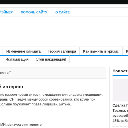
ЛЭЙМЕР
ПОМОЧЬ САЙТУ
О САЙТЕ
Изменение климата
Теория заговора
Как выжить в кризис
К
Исламизация
Стоп вакцинация!
Новост
 слова"
й интернет
ине назрел новый виток «покращання для рядових украинцив».
раны СНГ ведут между собой соревнования, кто круче по-
больше поужимает права людишек. Батько...
Сделка П
Трампа, 
русофоб
45% раб
СМИ
,
цензура в интернете