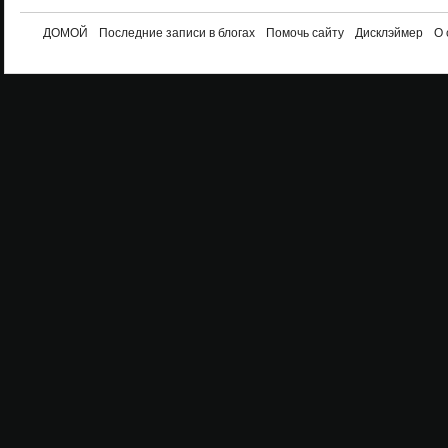
ДОМОЙ
Последние записи в блогах
Помочь сайту
Дисклэймер
О 