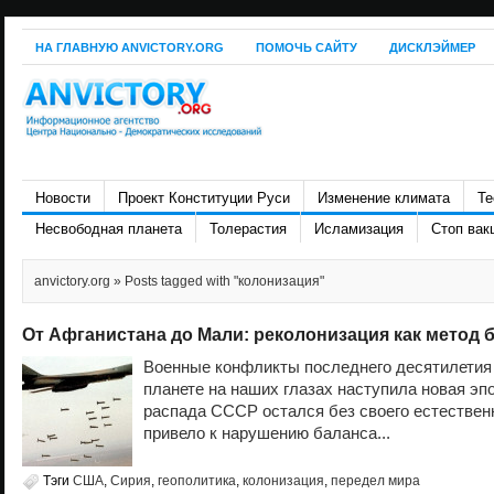
НА ГЛАВНУЮ ANVICTORY.ORG
ПОМОЧЬ САЙТУ
ДИСКЛЭЙМЕР
Новости
Проект Конституции Руси
Изменение климата
Те
Несвободная планета
Толерастия
Исламизация
Стоп вак
anvictory.org
» Posts tagged with "колонизация"
От Афганистана до Мали: реколонизация как метод 
Военные конфликты последнего десятилетия 
планете на наших глазах наступила новая эп
распада СССР остался без своего естественн
привело к нарушению баланса...
Тэги
США
,
Сирия
,
геополитика
,
колонизация
,
передел мира