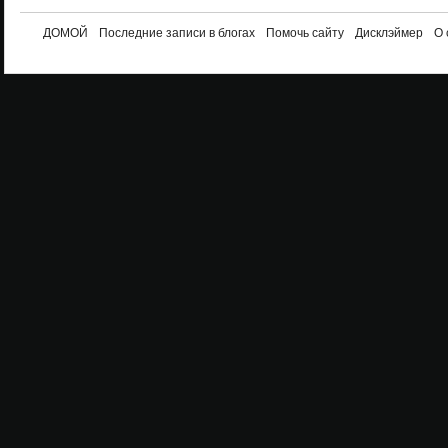
ДОМОЙ
Последние записи в блогах
Помочь сайту
Дисклэймер
О 