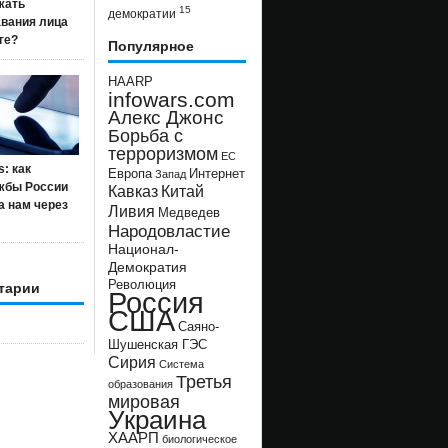
жать
15
демократии
авания лица
ге?
Популярное
HAARP
infowars.com
Алекс Джонс
Борьба с
терроризмом
ЕС
s: как
Европа
Интернет
Запад
жбы России
Кавказ
Китай
а нам через
Ливия
Медведев
Народовластие
Национал-
Демократия
Революция
тарии
Россия
США
Саяно-
Шушенская ГЭС
Сирия
Система
Третья
образования
мировая
Украина
ХААРП
биологическое