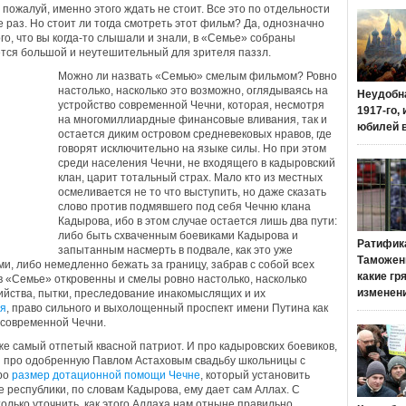
пожалуй, именно этого ждать не стоит. Все это по отдельности
 раз. Но стоит ли тогда смотреть этот фильм? Да, однозначно
го, что вы когда-то слышали и знали, в «Семье» собраны
ется большой и неутешительный для зрителя паззл.
Можно ли назвать «Семью» смелым фильмом? Ровно
настолько, насколько это возможно, оглядываясь на
Неудобн
устройство современной Чечни, которая, несмотря
1917-го,
на многомиллиардные финансовые вливания, так и
юбилей 
остается диким островом средневековых нравов, где
говорят исключительно на языке силы. Но при этом
среди населения Чечни, не входящего в кадыровский
клан, царит тотальный страх. Мало кто из местных
осмеливается не то что выступить, но даже сказать
слово против подмявшего под себя Чечню клана
Кадырова, ибо в этом случае остается лишь два пути:
либо быть схваченным боевиками Кадырова и
Ратифик
запытанным насмерть в подвале, как это уже
Таможенн
и, либо немедленно бежать за границу, забрав с собой всех
какие гр
в «Семье» откровенны и смелы ровно настолько, насколько
изменен
ийства, пытки, преследование инакомыслящих и их
ия
, право сильного и выхолощенный проспект имени Путина как
а современной Чечни.
же самый отпетый квасной патриот. И про кадыровских боевиков,
и про одобренную Павлом Астаховым свадьбу школьницы с
про
размер дотационной помощи Чечне
, который установить
 республики, по словам Кадырова, ему дает сам Аллах. С
олько уточнить, как этого Аллаха нам отныне правильно