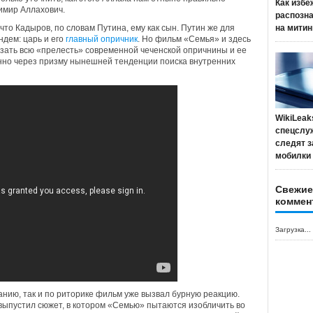
Как избе
имир Аллахович.
распозн
то Кадыров, по словам Путина, ему как сын. Путин же для
на митин
ндем: царь и его
главный опричник
. Но фильм «Семья» и здесь
азать всю «прелесть» современной чеченской опричнины и ее
нно через призму нынешней тенденции поиска внутренних
WikiLeak
спецслу
следят з
мобилки
Свежие
коммен
Загрузка...
анию, так и по риторике фильм уже вызвал бурную реакцию.
выпустил сюжет, в котором «Семью» пытаются изобличить во