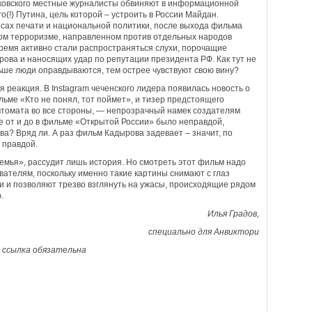
овского местные журналисты обвиняют в информационной
го(!) Путина, цель которой – устроить в России Майдан.
осах печати и национальной политики, после выхода фильма
ом терроризме, направленном против отдельных народов
время активно стали распространяться слухи, порочащие
ова и наносящих удар по репутации президента РФ. Как тут не
льше люди оправдываются, тем острее чувствуют свою вину?
 реакция. В Instagram чеченского лидера появилась новость о
ильме «Кто не понял, тот поймет», и тизер предстоящего
томата во все стороны, — непрозрачный намек создателям
е от и до в фильме «Открытой России» было неправдой,
ва? Вряд ли. А раз фильм Кадырова задевает – значит, по
 правдой.
мья», рассудит лишь история. Но смотреть этот фильм надо
вателям, поскольку именно такие картины снимают с глаз
и и позволяют трезво взглянуть на ужасы, происходящие рядом
.
Илья Градов,
специально для Анвиктори
и ссылка обязательна