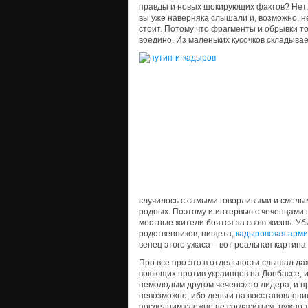
правды и новых шокирующих фактов? Нет, 
вы уже наверняка слышали и, возможно, не
стоит. Потому что фрагменты и обрывки то
воедино. Из маленьких кусочков складыва
случилось с самыми говорливыми и смелым
родных. Поэтому и интервью с чеченцами 
местные жители боятся за свою жизнь. Уб
родственников, нищета,
кадыровская арм
венец этого ужаса – вот реальная картин
Про все про это в отдельности слышал да
воюющих против украинцев на Донбассе, 
немолодым другом чеченского лидера, и 
невозможно, ибо деньги на восстановление
последним сложно не согласиться, нужно т