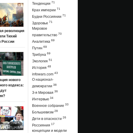
71
Тенденции
71
Крах империи
71
Будни Россиянии
71
Здоровье
Мировое
ая революция
70
правительство
 или Тихий
69
в России
Аналитика
69
Путин
69
Трибуна
51
Экология
48
История
43
infowars.com
О национал-
ация нового
ого кодекса:
38
демократии
ядут
36
З-я Мировая
ия?
34
Интервью
33
Военное собрание
28
Большевизм
26
Дети в опасности
17
Россияния
концепции и модели