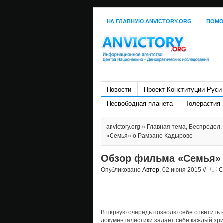
НА ГЛАВНУЮ ANVICTORY.ORG
ПОМО
Новости
Проект Конституции Руси
Несвободная планета
Толерастия
anvictory.org
»
Главная тема
,
Беспредел
,
«Семья» о Рамзане Кадырове
Обзор фильма «Семья» 
Опубликовано
Автор
, 02 июня 2015 //
C
В первую очередь позволю себе ответить 
документалистики задает себе каждый зр