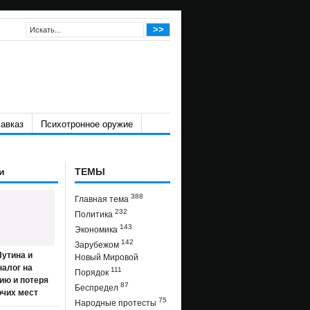
авказ
Психотронное оружие
и
ТЕМЫ
388
Главная тема
232
Политика
143
Экономика
142
Зарубежом
утина и
Новый Мировой
налог на
111
Порядок
ию и потеря
87
Беспредел
очих мест
75
Народные протесты