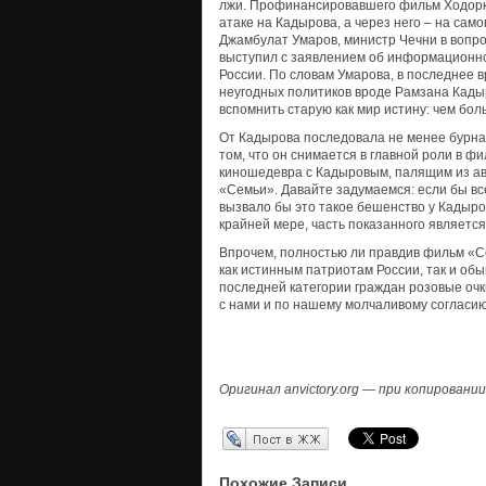
лжи. Профинансировавшего фильм Ходорк
атаке на Кадырова, а через него – на само
Джамбулат Умаров, министр Чечни в вопр
выступил с заявлением об информационн
России. По словам Умарова, в последнее 
неугодных политиков вроде Рамзана Кадыр
вспомнить старую как мир истину: чем бо
От Кадырова последовала не менее бурная
том, что он снимается в главной роли в ф
киношедевра с Кадыровым, палящим из ав
«Семьи». Давайте задумаемся: если бы вс
вызвало бы это такое бешенство у Кадыро
крайней мере, часть показанного является
Впрочем, полностью ли правдив фильм «Се
как истинным патриотам России, так и обы
последней категории граждан розовые очк
с нами и по нашему молчаливому согласию
Оригинал anvictory.org — при копировани
Перепост в ЖЖ
Похожие Записи