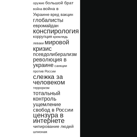
большой брат
оружие
война в
война
Украине
вред вакцин
глобалисты
евромайдан
конспирология
коррупция
кремлядь
мировой
леваки
кризис
псевдолиберализм
революция в
украине
санкции
против России
слежка за
человеком
терроризм
тотальный
контроль
ущемление
свобод в России
цензура в
интернете
чипирование людей
шпионаж