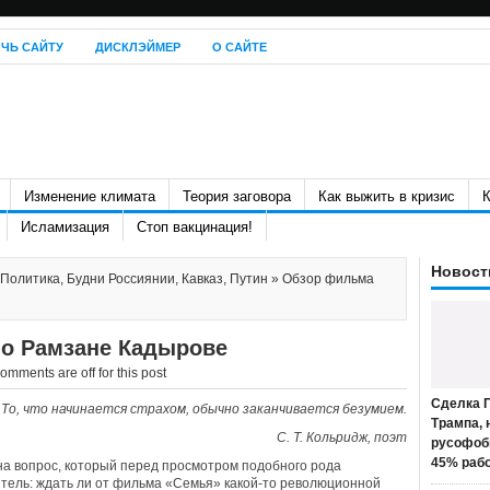
ЧЬ САЙТУ
ДИСКЛЭЙМЕР
О САЙТЕ
Изменение климата
Теория заговора
Как выжить в кризис
К
Исламизация
Стоп вакцинация!
Новост
Политика
,
Будни Россиянии
,
Кавказ
,
Путин
» Обзор фильма
о Рамзане Кадырове
omments are off for this post
Сделка П
То, что начинается страхом, обычно заканчивается безумием.
Трампа, 
С. Т. Кольридж, поэт
русофоб
45% раб
на вопрос, который перед просмотром подобного рода
итель: ждать ли от фильма «Семья» какой-то революционной