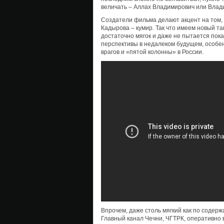
величать – Аллах Владимирович или Влад
Создатели фильма делают акцент на том, ч
Кадырова – кумир. Так что имеем новый та
достаточно мягок и даже не пытается пок
перспективы в недалеком будущем, особе
врагов и «пятой колонны» в России.
Впрочем, даже столь мягкий как по содерж
Главный канал Чечни, ЧГТРК, оперативно 