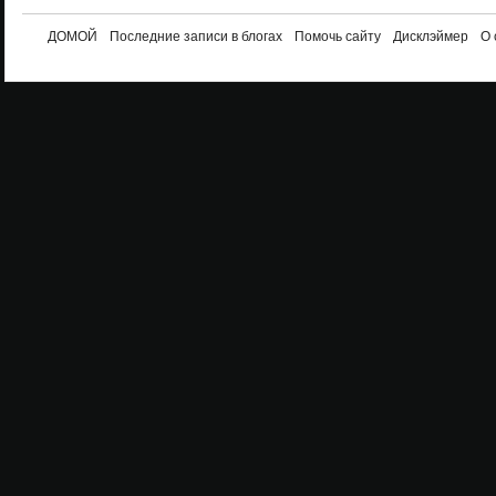
ДОМОЙ
Последние записи в блогах
Помочь сайту
Дисклэймер
О 