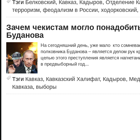
Тэги
Белковский
,
Кавказ
,
Кадыров
,
Отделение К
терроризм
,
феодализм в России
,
ходорковский
,
Зачем чекистам могло понадобит
Буданова
На сегодняшний день, уже мало кто сомневае
полковника Буданова – является делом рук к
целью этого преступления является нагнетан
в предвыборный год...
Тэги
Кавказ
,
Кавказский Халифат
,
Кадыров
,
Мед
Кавказа
,
выборы