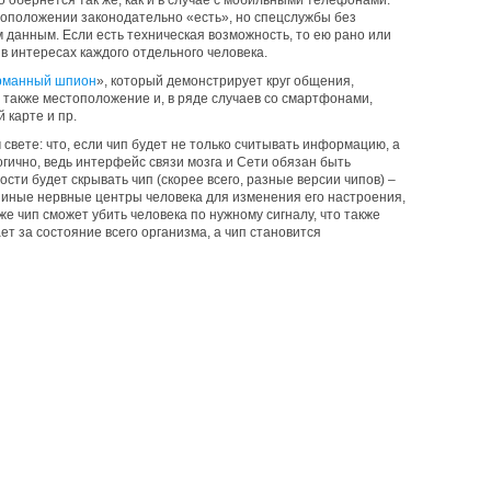
ло обернется так же, как и в случае с мобильными телефонами.
оположении законодательно «есть», но спецслужбы без
 данным. Если есть техническая возможность, то ею рано или
в интересах каждого отдельного человека.
рманный шпион
», который демонстрирует круг общения,
 также местоположение и, в ряде случаев со смартфонами,
 карте и пр.
свете: что, если чип будет не только считывать информацию, а
огично, ведь интерфейс связи мозга и Сети обязан быть
сти будет скрывать чип (скорее всего, разные версии чипов) –
и иные нервные центры человека для изменения его настроения,
е чип сможет убить человека по нужному сигналу, что также
ет за состояние всего организма, а чип становится