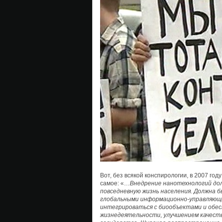
Вот, без всякой конспирологии, в 2007 го
самое: «…
Внедрение нанотехнологий дол
повседневную жизнь населения. Должна б
глобальными информационно-управляющим
интегрироваться с биообъектами и обес
жизнедеятельности, улучшением качеств