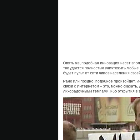
Опять же, подобная инновация несет впо
так удастся полностью уничтожить любые п
будет пульт от сети чипов населения свое
Рано или поздно, подобное произойдет. 
связи с Интернетом – это, можно сказать
лихорадочными темпами, ибо открытия в э