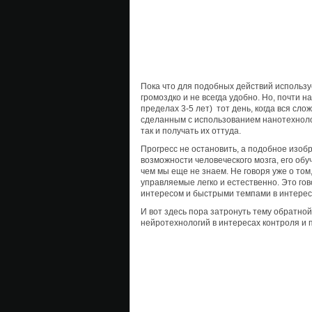
Пока что для подобных действий использу
громоздко и не всегда удобно. Но, почти на
пределах 3-5 лет) тот день, когда вся с
сделанным с использованием нанотехнолог
так и получать их оттуда.
Прогресс не остановить, а подобное изоб
возможности человеческого мозга, его обу
чем мы еще не знаем. Не говоря уже о том
управляемые легко и естественно. Это гов
интересом и быстрыми темпами в интерес
И вот здесь пора затронуть тему обратно
нейротехнологий в интересах контроля и 