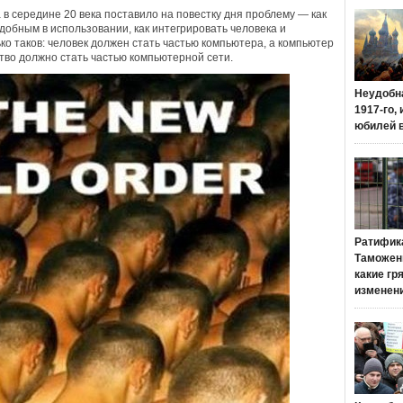
 в середине 20 века поставило на повестку дня проблему — как
добным в использовании, как интегрировать человека и
ко таков: человек должен стать частью компьютера, а компьютер
ство должно стать частью компьютерной сети.
Неудобн
1917-го,
юбилей 
Ратифик
Таможенн
какие гр
изменен