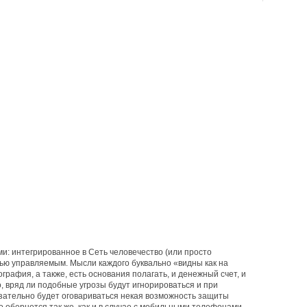
ми: интегрированное в Сеть человечество (или просто
ью управляемым. Мысли каждого буквально «видны как на
графия, а также, есть основания полагать, и денежный счет, и
 вряд ли подобные угрозы будут игнорироваться и при
ательно будет оговариваться некая возможность защиты