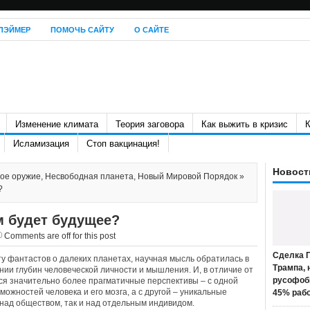
ЛЭЙМЕР
ПОМОЧЬ САЙТУ
О САЙТЕ
Изменение климата
Теория заговора
Как выжить в кризис
К
Исламизация
Стоп вакцинация!
Новост
ое оружие
,
Несвободная планета
,
Новый Мировой Порядок
»
?
м будет будущее?
Comments are off for this post
Сделка П
у фантастов о далеких планетах, научная мысль обратилась в
Трампа, 
ии глубин человеческой личности и мышления. И, в отличие от
русофоб
ся значительно более прагматичные перспективы – с одной
ожностей человека и его мозга, а с другой – уникальные
45% раб
 над обществом, так и над отдельным индивидом.