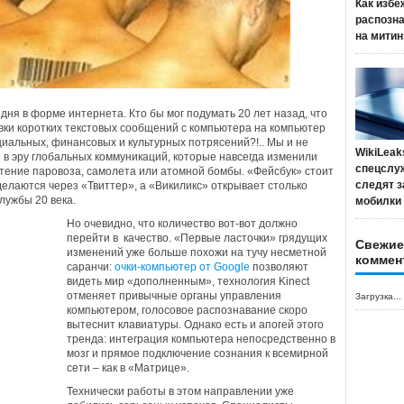
Как избе
распозн
на митин
дня в форме интернета. Кто бы мог подумать 20 лет назад, что
авки коротких текстовых сообщений с компьютера на компьютер
иальных, финансовых и культурных потрясений?!.. Мы и не
WikiLeak
и в эру глобальных коммуникаций, которые навсегда изменили
спецслу
етение паровоза, самолета или атомной бомбы. «Фейсбук» стоит
следят з
елаются через «Твиттер», а «Викиликс» открывает столько
лужбы 20 века.
мобилки
Но очевидно, что количество вот-вот должно
перейти в качество. «Первые ласточки» грядущих
Свежие
изменений уже больше похожи на тучу несметной
коммен
саранчи:
очки-компьютер от Google
позволяют
видеть мир «дополненным», технология Kinect
отменяет привычные органы управления
Загрузка...
компьютером, голосовое распознавание скоро
вытеснит клавиатуры. Однако есть и апогей этого
тренда: интеграция компьютера непосредственно в
мозг и прямое подключение сознания к всемирной
сети – как в «Матрице».
Технически работы в этом направлении уже