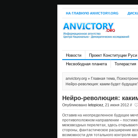
НА ГЛАВНУЮ ANVICTORY.ORG
ДИСК
Новости
Проект Конституции Руси
Несвободная планета
Толерастия
anvictory.org
»
Главная тема
,
Психотронн
Нейро-революция: каким будет будущее
Нейро-революция: каки
Опубликовано
letopicez
, 21 июня 2012 //
Оставив на неопределенное будущее мечт
противоположном направлении – постижен
межзвездных перелетах, здесь открывают
стороны, фантастическое расширение возм
возможности для тотального контроля как