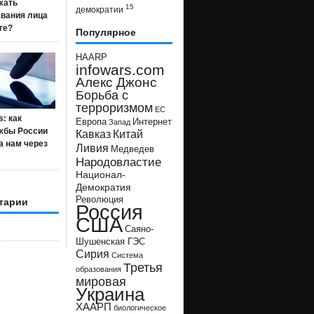
жать
15
демократии
авания лица
ге?
Популярное
HAARP
infowars.com
Алекс Джонс
Борьба с
терроризмом
ЕС
s: как
Европа
Интернет
Запад
жбы России
Кавказ
Китай
а нам через
Ливия
Медведев
Народовластие
Национал-
Демократия
Революция
тарии
Россия
США
Саяно-
Шушенская ГЭС
Сирия
Система
Третья
образования
мировая
Украина
ХААРП
биологическое