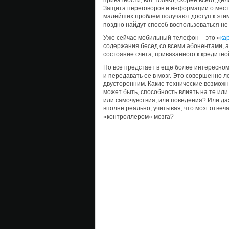
приватности, вот только, скорее всего, де
Защита переговоров и информации о мест
малейших проблем получают доступ к этим
поздно найдут способ воспользоваться не 
Уже сейчас мобильный телефон – это «
ка
содержания бесед со всеми абонентами, а
состояние счета, привязанного к кредитной
Но все предстает в еще более интересном 
и передавать ее в мозг. Это совершенно л
двусторонним. Какие технические возможно
может быть, способность влиять на те ил
или самочувствия, или поведения? Или даж
вполне реально, учитывая, что мозг отвеча
«контроллером» мозга?