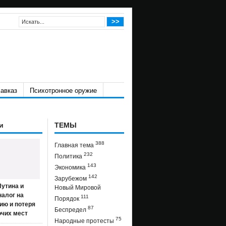
авказ
Психотронное оружие
и
ТЕМЫ
388
Главная тема
232
Политика
143
Экономика
142
Зарубежом
утина и
Новый Мировой
налог на
111
Порядок
ию и потеря
87
Беспредел
очих мест
75
Народные протесты