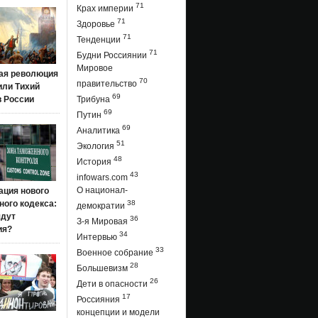
71
Крах империи
71
Здоровье
71
Тенденции
71
Будни Россиянии
Мировое
ая революция
70
правительство
 или Тихий
69
в России
Трибуна
69
Путин
69
Аналитика
51
Экология
48
История
43
infowars.com
О национал-
ация нового
ого кодекса:
38
демократии
ядут
36
З-я Мировая
ия?
34
Интервью
33
Военное собрание
28
Большевизм
26
Дети в опасности
17
Россияния
концепции и модели