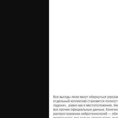
Все выгоды легко могут обернуться угроза
отдельный коллектив) становится полност
ладони», равно как и местоположение, био
все прочие официальные данные. Конечно,
распространении нейротехнологий — обяз