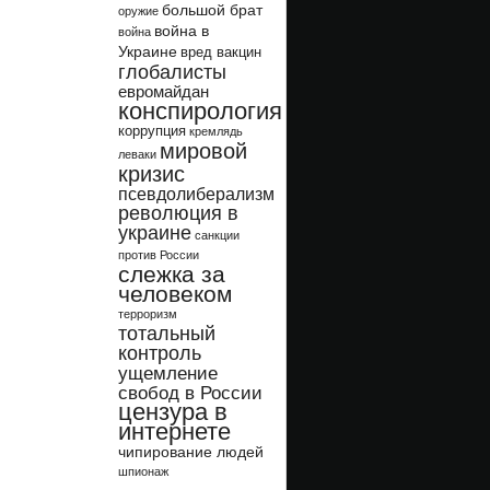
большой брат
оружие
война в
война
Украине
вред вакцин
глобалисты
евромайдан
конспирология
коррупция
кремлядь
мировой
леваки
кризис
псевдолиберализм
революция в
украине
санкции
против России
слежка за
человеком
терроризм
тотальный
контроль
ущемление
свобод в России
цензура в
интернете
чипирование людей
шпионаж