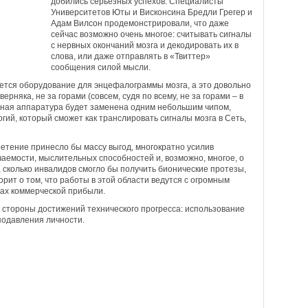
добились серьезных успехов. Специалисты
Университетов Юты и Висконсина Бредли Грегер и
Адам Вилсон продемонстрировали, что даже
сейчас возможно очень многое: считывать сигналы
с нервных окончаний мозга и декодировать их в
слова, или даже отправлять в «Твиттер»
сообщения силой мысли.
ется оборудование для энцефалограммы мозга, а это довольно
верняка, не за горами (совсем, судя по всему, не за горами – в
ложная аппаратура будет заменена одним небольшим чипом,
ий, который сможет как транслировать сигналы мозга в Сеть,
ретение принесло бы массу выгод, многократно усилив
чаемости, мыслительных способностей и, возможно, многое, о
, сколько инвалидов смогло бы получить бионические протезы,
орит о том, что работы в этой области ведутся с огромным
ах коммерческой прибыли.
й стороны достижений технического прогресса: использование
подавления личности.