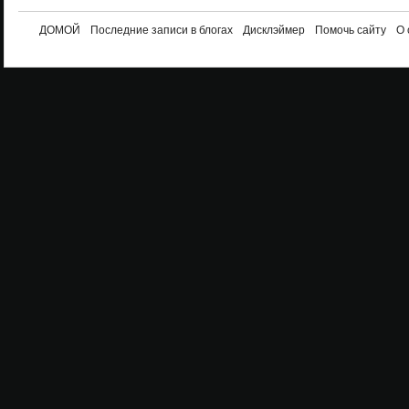
ДОМОЙ
Последние записи в блогах
Дисклэймер
Помочь сайту
О 