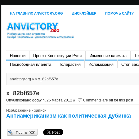
НА ГЛАВНУЮ ANVICTORY.ORG
ДИСКЛЭЙМЕР
ПОМОЧЬ САЙТУ
Новости
Проект Конституции Руси
Изменение климата
Те
Несвободная планета
Толерастия
Исламизация
Стоп вак
anvictory.org
» » x_82bf657e
x_82bf657e
Опубликовано
godwin
, 26 марта 2012 //
Comments are off for this post
Изображение к записи
Антиамериканизм как политическая дубинка
Перепост в ЖЖ