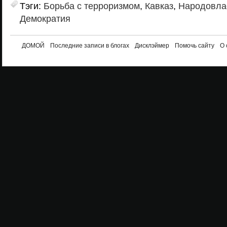
Тэги:
Борьба с терроризмом
,
Кавказ
,
Народовла
Демократия
ДОМОЙ
Последние записи в блогах
Дисклэймер
Помочь сайту
О 