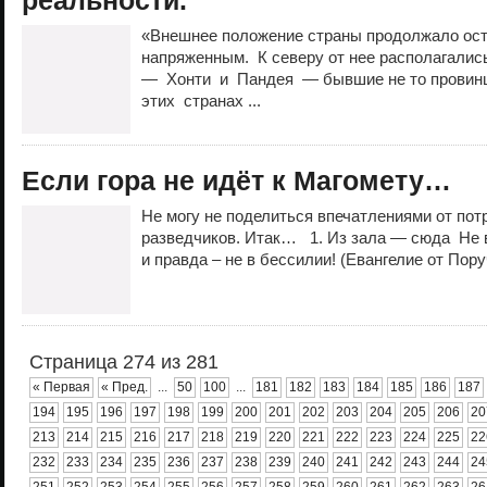
реальности.
«Внешнее положение страны продолжало ост
напряженным. К северу от нее располагалис
— Хонти и Пандея — бывшие не то провинци
этих странах ...
Если гора не идёт к Магомету…
Не могу не поделиться впечатлениями от пот
разведчиков. Итак… 1. Из зала — сюда Не в 
и правда – не в бессилии! (Евангелие от Пор
Страница 274 из 281
« Первая
« Пред.
...
50
100
...
181
182
183
184
185
186
187
194
195
196
197
198
199
200
201
202
203
204
205
206
20
213
214
215
216
217
218
219
220
221
222
223
224
225
22
232
233
234
235
236
237
238
239
240
241
242
243
244
24