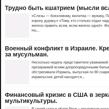
Трудно быть кшатрием (мысли всл
«Слезы — боязливому, молитва — мужику, 
корону дураку.» «Тому, кто столько отдал на
железо править всем, всем железо одно!» Ж
Но...
Военный конфликт в Израиле. Кре
за мусульман.
Несколько недель представители уважаемой 
презираемой всеми допропорядочными белы
обстреливали Израиль, выпуская по 80 снар
израильских детей находится...
Финансовый кризис в США в зерк
мультикультуры.
В своей статье «Карл Роув – архитектор колл