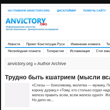
НА ГЛАВНУЮ ANVICTORY.ORG
ДИСКЛЭЙМЕР
ПОМОЧЬ САЙТУ
Новости
Проект Конституции Руси
Изменение климата
Те
Несвободная планета
Толерастия
Исламизация
Стоп вак
anvictory.org
» Author Archive
Трудно быть кшатрием (мысли всл
«Слезы — боязливому, молитва — мужику, 
корону дураку.» «Тому, кто столько отдал на
железо править всем, всем железо одно!» 
Но дело не...