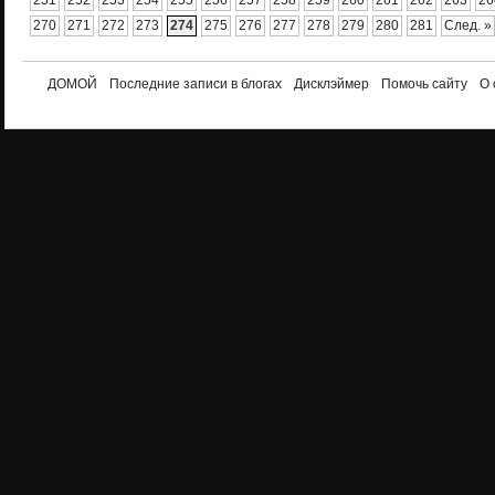
251
252
253
254
255
256
257
258
259
260
261
262
263
26
270
271
272
273
274
275
276
277
278
279
280
281
След. »
ДОМОЙ
Последние записи в блогах
Дисклэймер
Помочь сайту
О 