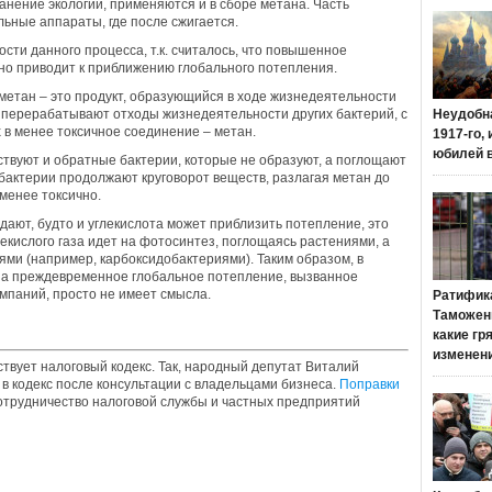
анение экологии, применяются и в сборе метана. Часть
ьные аппараты, где после сжигается.
сти данного процесса, т.к. считалось, что повышенное
о приводит к приближению глобального потепления.
о метан – это продукт, образующийся в ходе жизнедеятельности
перерабатывают отходы жизнедеятельности других бактерий, с
Неудобн
 в менее токсичное соединение – метан.
1917-го,
юбилей 
ествуют и обратные бактерии, которые не образуют, а поглощают
бактерии продолжают круговорот веществ, разлагая метан до
 менее токсично.
дают, будто и углекислота может приблизить потепление, это
екислого газа идет на фотосинтез, поглощаясь растениями, а
ями (например, карбоксидобактериями). Таким образом, в
 за преждевременное глобальное потепление, вызванное
мпаний, просто не имеет смысла.
Ратифик
Таможенн
какие гр
изменен
твует налоговый кодекс. Так, народный депутат Виталий
 кодекс после консультации с владельцами бизнеса.
Поправки
отрудничество налоговой службы и частных предприятий