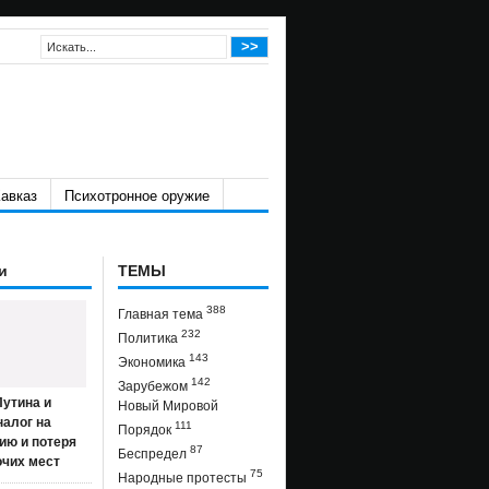
авказ
Психотронное оружие
и
ТЕМЫ
388
Главная тема
232
Политика
143
Экономика
142
Зарубежом
утина и
Новый Мировой
налог на
111
Порядок
ию и потеря
87
Беспредел
очих мест
75
Народные протесты