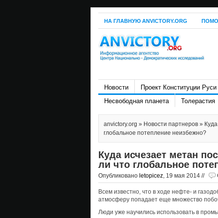
НА ГЛАВНУЮ ANVICTORY.ORG
ПОМО
Новости
Проект Конституции Руси
Несвободная планета
Толерастия
anvictory.org
»
Новости партнеров
» Куда
глобальное потепление неизбежно?
Куда исчезает метан по
ли что глобальное поте
Опубликовано
letopicez
, 19 мая 2014 //
Всем известно, что в ходе нефте- и газо
атмосферу попадает еще множество побоч
Люди уже научились использовать в пром