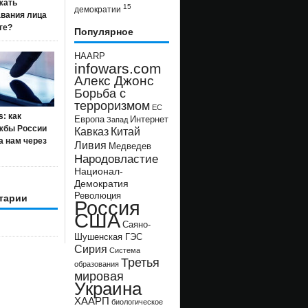
жать
15
демократии
авания лица
ге?
Популярное
HAARP
infowars.com
Алекс Джонс
Борьба с
терроризмом
ЕС
s: как
Европа
Интернет
Запад
жбы России
Кавказ
Китай
а нам через
Ливия
Медведев
Народовластие
Национал-
Демократия
Революция
тарии
Россия
США
Саяно-
Шушенская ГЭС
Сирия
Система
Третья
образования
мировая
Украина
ХААРП
биологическое