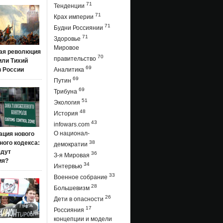
71
Тенденции
71
Крах империи
71
Будни Россиянии
71
Здоровье
Мировое
ая революция
70
правительство
 или Тихий
69
в России
Аналитика
69
Путин
69
Трибуна
51
Экология
48
История
43
infowars.com
О национал-
ация нового
ого кодекса:
38
демократии
ядут
36
З-я Мировая
ия?
34
Интервью
33
Военное собрание
28
Большевизм
26
Дети в опасности
17
Россияния
концепции и модели