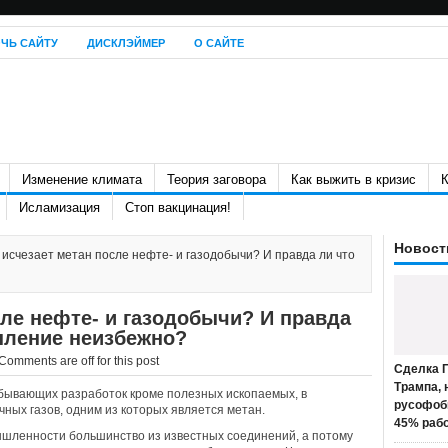
ЧЬ САЙТУ
ДИСКЛЭЙМЕР
О САЙТЕ
Изменение климата
Теория заговора
Как выжить в кризис
К
Исламизация
Стоп вакцинация!
Новост
 исчезает метан после нефте- и газодобычи? И правда ли что
сле нефте- и газодобычи? И правда
пление неизбежно?
Comments are off for this post
Сделка П
Трампа, 
добывающих разработок кроме полезных ископаемых, в
русофоб
ных газов, одним из которых является метан.
45% раб
ышленности большинство из известных соединений, а потому