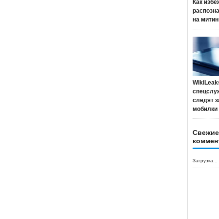
Как избе
распозн
на митин
WikiLeak
спецслу
следят з
мобилки
Свежие
коммен
Загрузка...