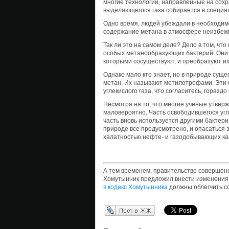
многие технологии, направленные на сохр
выделяющегося газа собирается в специал
Одно время, людей убеждали в необходимо
содержание метана в атмосфере неизбежн
Так ли это на самом деле? Дело в том, чт
особых метанообразующих бактерий. Они 
которыми сосуществуют, и преобразуют их
Однако мало кто знает, но в природе сущ
метан. Их называют метилотрофами. Эти 
углекислого газа, что согласитесь, гораздо
Несмотря на то, что многие ученые утверж
маловероятно. Часть освободившегося угл
часть вновь используется другими бактери
природе все предусмотрено, и опасаться
халатностью нефте- и газодобывающих ка
А тем временем, правительство совершенс
Хомутынник предложил внести изменения в
в кодекс Хомутынника
должны облегчить с
Перепост в ЖЖ