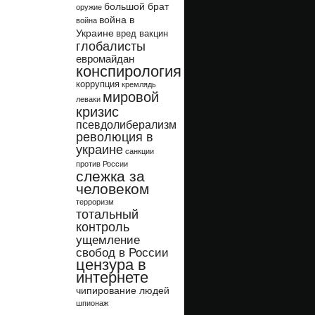
большой брат
оружие
война в
война
Украине
вред вакцин
глобалисты
евромайдан
конспирология
коррупция
кремлядь
мировой
леваки
кризис
псевдолиберализм
революция в
украине
санкции
против России
слежка за
человеком
терроризм
тотальный
контроль
ущемление
свобод в России
цензура в
интернете
чипирование людей
шпионаж