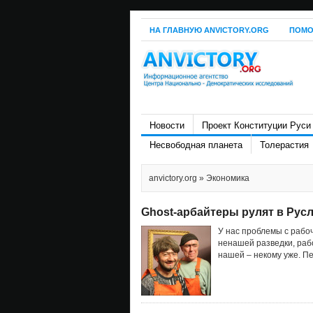
НА ГЛАВНУЮ ANVICTORY.ORG
ПОМО
Новости
Проект Конституции Руси
Несвободная планета
Толерастия
anvictory.org
» Экономика
Ghost-арбайтеры рулят в Рус
У нас проблемы с рабоч
ненашей разведки, рабо
нашей – некому уже. П