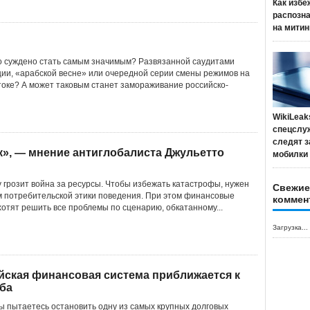
Как избе
распозн
на митин
о суждено стать самым значимым? Развязанной саудитами
ии, «арабской весне» или очередной серии смены режимов на
ке? А может таковым станет замораживание российско-
WikiLeak
спецслу
следят з
к», — мнение антиглобалиста Джульетто
мобилки
 грозит война за ресурсы. Чтобы избежать катастрофы, нужен
Свежие
 потребительской этики поведения. При этом финансовые
коммен
ахотят решить все проблемы по сценарию, обкатанному...
Загрузка...
ейская финансовая система приближается к
ба
вы пытаетесь остановить одну из самых крупных долговых