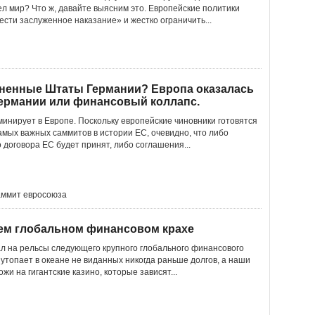
ел мир? Что ж, давайте выясним это. Европейские политики
ести заслуженное наказание» и жестко ограничить...
ненные Штаты Германии? Европа оказалась
Германии или финансовый коллапс.
минирует в Европе. Поскольку европейские чиновники готовятся
амых важных саммитов в истории ЕС, очевидно, что либо
 договора ЕС будет принят, либо соглашения...
аммит евросоюза
щем глобальном финансовом крахе
ал на рельсы следующего крупного глобального финансового
утопает в океане не виданных никогда раньше долгов, а наши
и на гигантские казино, которые зависят...