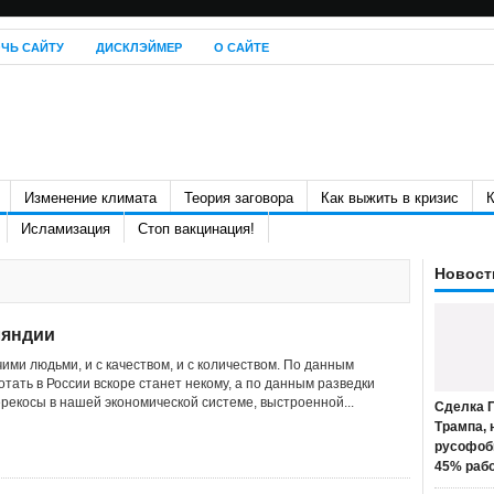
ЧЬ САЙТУ
ДИСКЛЭЙМЕР
О САЙТЕ
Изменение климата
Теория заговора
Как выжить в кризис
К
Исламизация
Стоп вакцинация!
Новост
ляндии
ими людьми, и с качеством, и с количеством. По данным
тать в России вскоре станет некому, а по данным разведки
ерекосы в нашей экономической системе, выстроенной...
Сделка П
Трампа, 
русофоб
45% раб