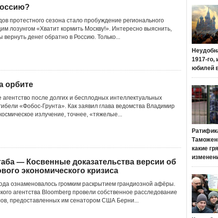
Россию?
дов протестного сезона стало пробуждение регионального
им лозунгом «Хватит кормить Москву!». Интересно выяснить,
ы вернуть денег обратно в Россию. Только...
Неудобн
1917-го,
юбилей 
а орбите
е агентство после долгих и бесплодных интеллектуальных
гибели «Фобос-Грунта». Как заявил глава ведомства Владимир
космическое излучение, точнее, «тяжелые...
Ратифик
Таможенн
какие гр
изменен
аба — Косвенные доказательства версии об
вого экономического кризиса
ода ознаменовалось громким раскрытием грандиозной афёры.
ого агентства Bloomberg провели собственное расследование
ов, предоставленных им сенатором США Берни...