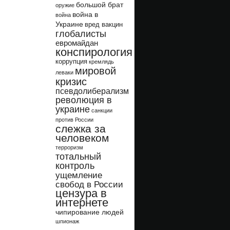
большой брат
оружие
война в
война
Украине
вред вакцин
глобалисты
евромайдан
конспирология
коррупция
кремлядь
мировой
леваки
кризис
псевдолиберализм
революция в
украине
санкции
против России
слежка за
человеком
терроризм
тотальный
контроль
ущемление
свобод в России
цензура в
интернете
чипирование людей
шпионаж