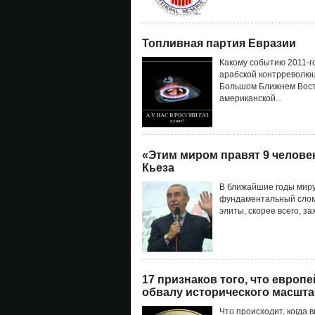
Топливная партия Евразии
Какому событию 2011-г
арабской контрреволюц
Большом Ближнем Восто
американской...
«Этим миром правят 9 челове
Кьеза
В ближайшие годы миру
фундаментальный слом
элиты, скорее всего, з
17 признаков того, что европ
обвалу исторического масшта
Что происходит, когда 