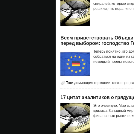
спиралей, которые вид
решили, что пора «пон
Всем приветствовать Объеди
перед выбором: господство 
Теперь понятно, кто до
собраться на один из с
немецкий проект нового
Тэги
доминация германии
,
крах евро
,
с
17 цитат аналитиков о гряду
Это очевидно. Мир вст
кризиса. Западный мир 
финансовые рынки похож