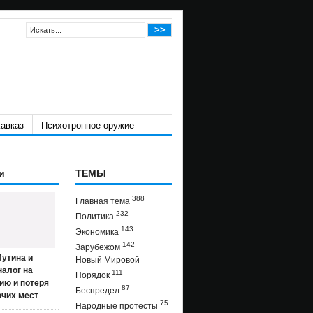
авказ
Психотронное оружие
и
ТЕМЫ
388
Главная тема
232
Политика
143
Экономика
142
Зарубежом
утина и
Новый Мировой
налог на
111
Порядок
ию и потеря
87
Беспредел
очих мест
75
Народные протесты