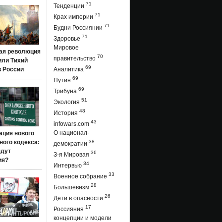
71
Тенденции
71
Крах империи
71
Будни Россиянии
71
Здоровье
Мировое
ая революция
70
правительство
 или Тихий
69
в России
Аналитика
69
Путин
69
Трибуна
51
Экология
48
История
43
infowars.com
О национал-
ация нового
ого кодекса:
38
демократии
ядут
36
З-я Мировая
ия?
34
Интервью
33
Военное собрание
28
Большевизм
26
Дети в опасности
17
Россияния
концепции и модели