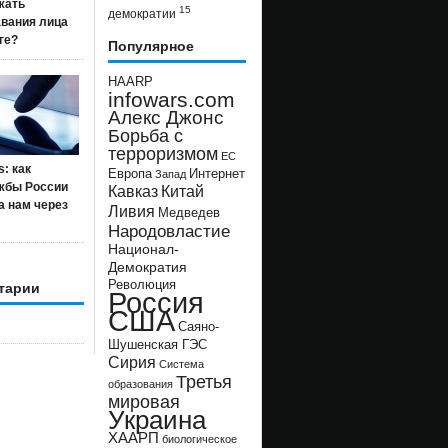
жать
15
демократии
авания лица
ге?
Популярное
HAARP
infowars.com
Алекс Джонс
Борьба с
терроризмом
ЕС
s: как
Европа
Интернет
Запад
жбы России
Кавказ
Китай
а нам через
Ливия
Медведев
Народовластие
Национал-
Демократия
Революция
тарии
Россия
США
Саяно-
Шушенская ГЭС
Сирия
Система
Третья
образования
мировая
Украина
ХААРП
биологическое