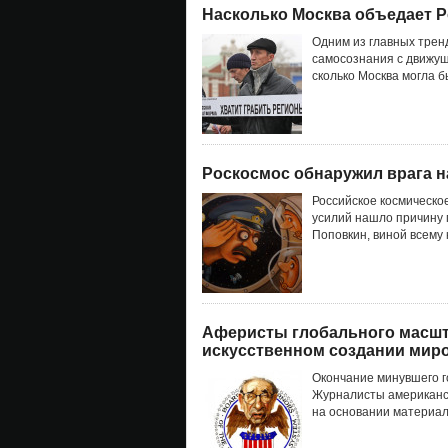
Насколько Москва объедает 
Одним из главных трен
самосознания с движущ
сколько Москва могла б
Роскосмос обнаружил врага н
Российское космическо
усилий нашло причину 
Поповкин, виной всему 
Аферисты глобального масшт
искусственном создании миро
Окончание минувшего г
Журналисты американск
на основании материал