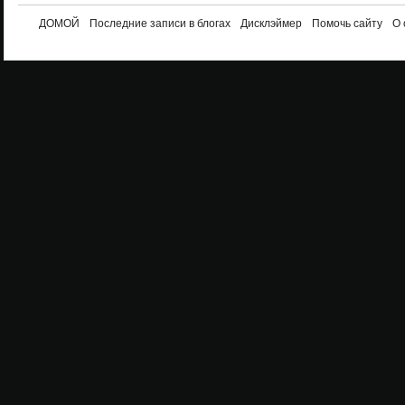
ДОМОЙ
Последние записи в блогах
Дисклэймер
Помочь сайту
О 