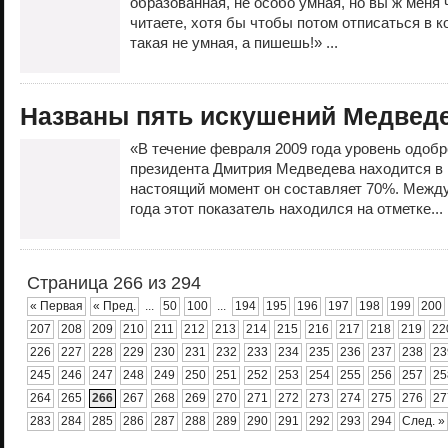
образованная, не особо умная, но вы ж меня 
читаете, хотя бы чтобы потом отписаться в к
такая не умная, а пишешь!» ...
Названы пять искушений Медвед
«В течение февраля 2009 года уровень одоб
президента Дмитрия Медведева находится в 
настоящий момент он составляет 70%. Между
года этот показатель находился на отметке...
Страница 266 из 294
« Первая
« Пред.
...
50
100
...
194
195
196
197
198
199
200
207
208
209
210
211
212
213
214
215
216
217
218
219
22
226
227
228
229
230
231
232
233
234
235
236
237
238
23
245
246
247
248
249
250
251
252
253
254
255
256
257
25
264
265
266
267
268
269
270
271
272
273
274
275
276
27
283
284
285
286
287
288
289
290
291
292
293
294
След. »