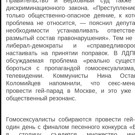
Правительство и Верховный суд также 
дискриминационного закона. «Преступлени
только общественно-опасное деяние, к ко
проблема не относится, — пояснил депут
необходимости устанавливать ответств
размытый состав правонарушения». Тем не 
либерал-демократы и «справедливор
настаивать на принятии поправок. В ЛДП
обсуждаемая проблема «реально сущест
бороться с пропагандой гомосексуализм
телевидении. Коммунисты Нина Ост
Коломийцев напомнили, что секс-мень
провести гей-парад в Москве, и это уже
общественный резонанс.
Гомосексуалисты собираются провести ге
один день с финалом песенного конкурса «
в столицу съедется множество инос