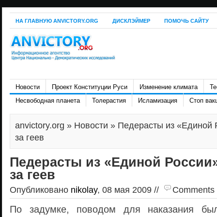
НА ГЛАВНУЮ ANVICTORY.ORG
ДИСКЛЭЙМЕР
ПОМОЧЬ САЙТУ
Новости
Проект Конституции Руси
Изменение климата
Те
Несвободная планета
Толерастия
Исламизация
Стоп вак
anvictory.org
»
Новости
» Педерасты из «Единой 
за геев
Педерасты из «Единой России
за геев
Опубликовано
nikolay
, 08 мая 2009 //
Comments ar
По задумке, поводом для наказания бы