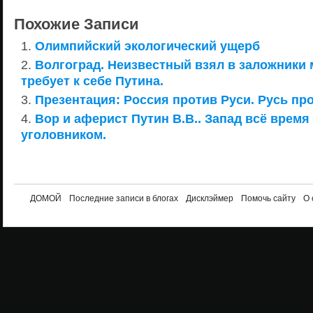
Похожие Записи
Олимпийский экологический ущерб
Волгоград. Неизвестный взял в заложники
требует к себе Путина.
Презентация: Россия против Руси. Русь пр
Вор и аферист Путин В.В.. Запад всё время
уголовником.
ДОМОЙ
Последние записи в блогах
Дисклэймер
Помочь сайту
О 