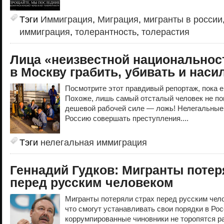
Тэги
Иммиграция
,
Миграция
,
мигранты в россии
иммиграция
,
толерантность
,
толерастия
Лица «неизвестной национальнос
в Москву грабить, убивать и наси
Посмотрите этот правдивый репортаж, пока е
Похоже, лишь самый отсталый человек не пон
дешевой рабочей силе — ложь! Нелегальные
Россию совершать преступления....
Тэги
нелегальная иммиграция
Геннадий Гудков: Мигранты потер
перед русским человеком
Мигранты потеряли страх перед русским чело
что смогут устанавливать свои порядки в Рос
коррумпированные чиновники не торопятся ра