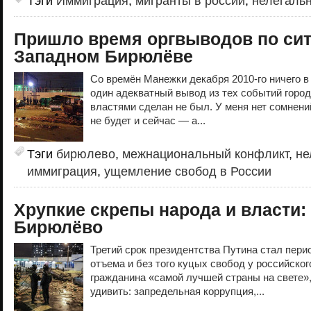
Тэги
Иммиграция
,
мигранты в россии
,
нелегаль
Пришло время оргвыводов по сит
Западном Бирюлёве
Со времён Манежки декабря 2010-го ничего в
один адекватный вывод из тех событий гор
властями сделан не был. У меня нет сомнени
не будет и сейчас — а...
Тэги
бирюлево
,
межнациональный конфликт
,
не
иммиграция
,
ущемление свобод в России
Хрупкие скрепы народа и власти: 
Бирюлёво
Третий срок президентства Путина стал пери
отъема и без того куцых свобод у российског
гражданина «самой лучшей страны на свете»
удивить: запредельная коррупция,...