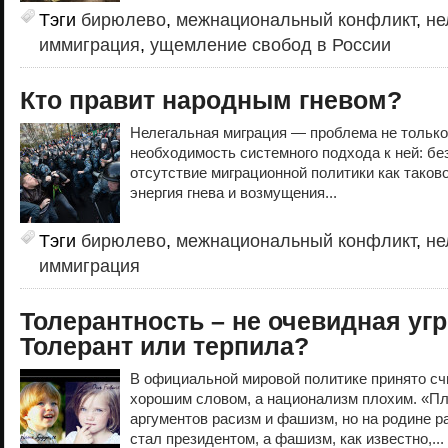
Тэги
бирюлево
,
межнациональный конфликт
,
не
иммиграция
,
ущемление свобод в России
Кто правит народным гневом?
Нелегальная миграция — проблема не только
необходимость системного подхода к ней: бе
отсутствие миграционной политики как таково
энергия гнева и возмущения...
Тэги
бирюлево
,
межнациональный конфликт
,
не
иммиграция
Толерантность – не очевидная угр
Толерант или терпила?
В официальной мировой политике принято сч
хорошим словом, а национализм плохим. «П
аргументов расизм и фашизм, но на родине 
стал президентом, а фашизм, как известно,...