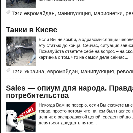
Тэги
евромайдан
,
манипуляция
,
марионетки
,
ре
Танки в Киеве
Если Вы не зомби, а здравомыслящий челов
эту статью до конца! Сейчас, ситуация завис
Пожалуйста ответьте себе на вопрос – на ск
картинка о том, что на самом деле сейчас...
Тэги
Украина
,
евромайдан
,
манипуляция
,
револ
Sales — опиум для народа. Правд
потребительства
Никогда Вам не поверю, если Вы скажете мне,
товар, просто потому что на нем был наклее
ценник с распродажной ценой, сведенной до ..
девятьсот двадцать пятое...