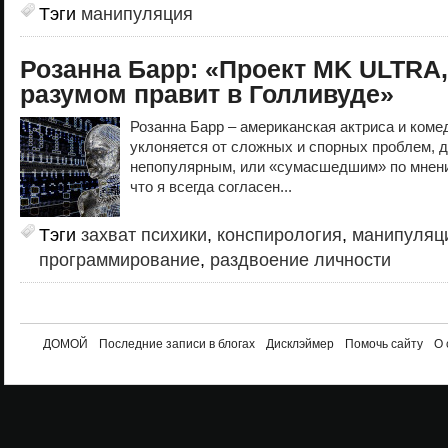
Тэги
манипуляция
Розанна Барр: «Проект MK ULTRA,
разумом правит в Голливуде»
Розанна Барр – американская актриса и комед
уклоняется от сложных и спорных проблем, д
непопулярным, или «сумасшедшим» по мнени
что я всегда согласен...
Тэги
захват психики
,
конспирология
,
манипуляц
программирование
,
раздвоение личности
ДОМОЙ
Последние записи в блогах
Дисклэймер
Помочь сайту
О 