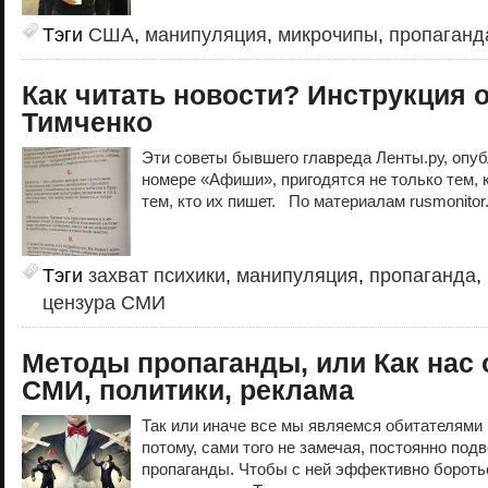
Тэги
США
,
манипуляция
,
микрочипы
,
пропаганд
Как читать новости? Инструкция 
Тимченко
Эти советы бывшего главреда Ленты.ру, опу
номере «Афиши», пригодятся не только тем, к
тем, кто их пишет. По материалам rusmonit
Тэги
захват психики
,
манипуляция
,
пропаганда
,
цензура СМИ
Методы пропаганды, или Как нас
СМИ, политики, реклама
Так или иначе все мы являемся обитателями 
потому, сами того не замечая, постоянно по
пропаганды. Чтобы с ней эффективно боротьс