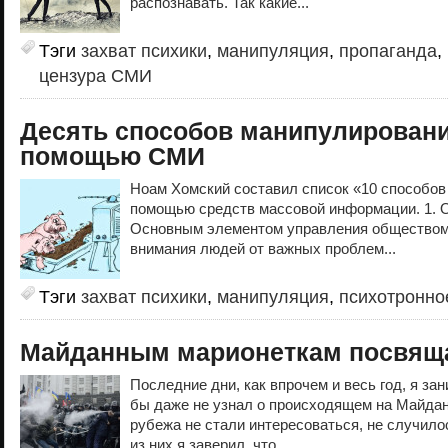
распознавать. Так какие...
Тэги
захват психики
,
манипуляция
,
пропаганда
,
цензура СМИ
Десять способов манипулирован
помощью СМИ
Ноам Хомский составил список «10 способов
помощью средств массовой информации. 1. 
Основным элементом управления обществом
внимания людей от важных проблем...
Тэги
захват психики
,
манипуляция
,
психотронно
Майданным марионеткам посвящ
Последние дни, как впрочем и весь год, я за
бы даже не узнал о происходящем на Майдан
рубежа не стали интересоваться, не случилос
из них я заверил, что...