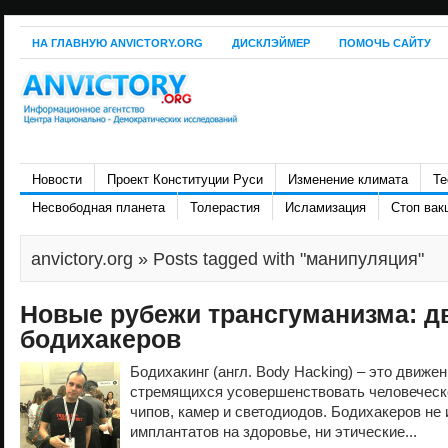
НА ГЛАВНУЮ ANVICTORY.ORG
ДИСКЛЭЙМЕР
ПОМОЧЬ САЙТУ
Новости
Проект Конституции Руси
Изменение климата
Те
Несвободная планета
Толерастия
Исламизация
Стоп вак
anvictory.org
» Posts tagged with "манипуляция"
Новые рубежи трансгуманизма: д
бодихакеров
Бодихакинг (англ. Body Hacking) – это движ
стремящихся усовершенствовать человеческ
чипов, камер и светодиодов. Бодихакеров не 
имплантатов на здоровье, ни этические...