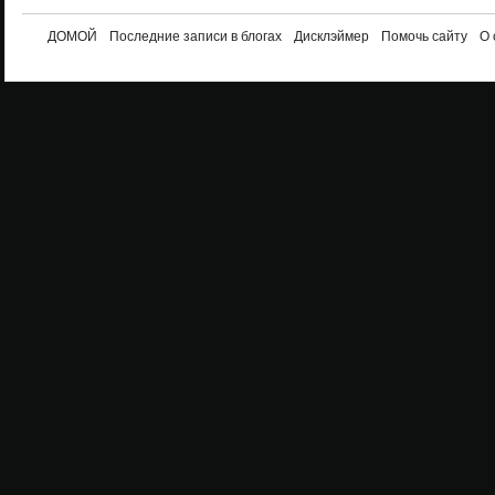
ДОМОЙ
Последние записи в блогах
Дисклэймер
Помочь сайту
О 