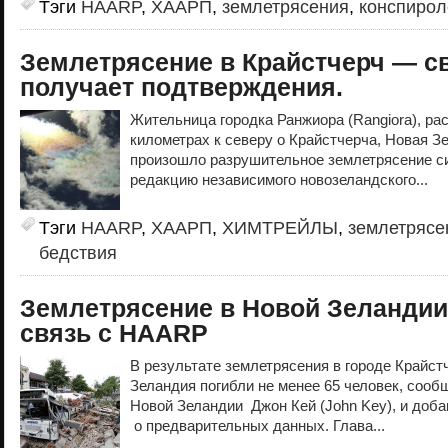
Тэги
HAARP
,
ХААРП
,
землетрясения
,
конспирол
Землетрясение в Крайстчерч — с
получает подтверждения.
Жительница городка Ранжиора (Rangiora), ра
километрах к северу о Крайстчерча, Новая Зе
произошло разрушительное землетрясение си
редакцию независимого новозеландского...
Тэги
HAARP
,
ХААРП
,
ХИМТРЕЙЛЫ
,
землетрясе
бедствия
Землетрясение в Новой Зеландии
связь с HAARP
В результате землетрясения в городе Крайстч
Зеландия погибли не менее 65 человек, соо
Новой Зеландии Джон Кей (John Key), и добав
о предварительных данных. Глава...