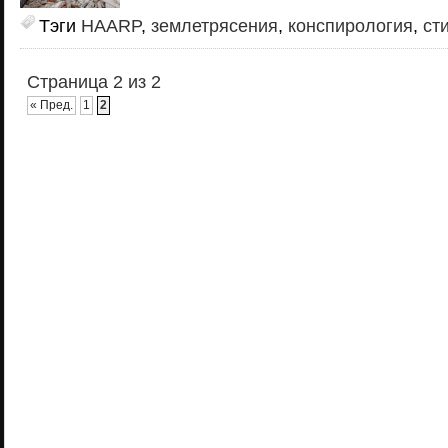
Тэги
HAARP
,
землетрясения
,
конспирология
,
ст
Страница 2 из 2
« Пред.
1
2