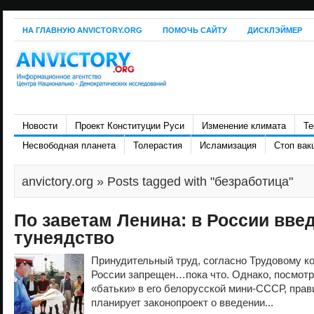
НА ГЛАВНУЮ ANVICTORY.ORG
ПОМОЧЬ САЙТУ
ДИСКЛЭЙМЕР
Новости
Проект Конституции Руси
Изменение климата
Те
Несвободная планета
Толерастия
Исламизация
Стоп вак
anvictory.org
» Posts tagged with "безработица"
По заветам Ленина: в России введ
тунеядство
Принудительный труд, согласно Трудовому ко
России запрещен…пока что. Однако, посмот
«батьки» в его белорусской мини-СССР, пра
планирует законопроект о введении...