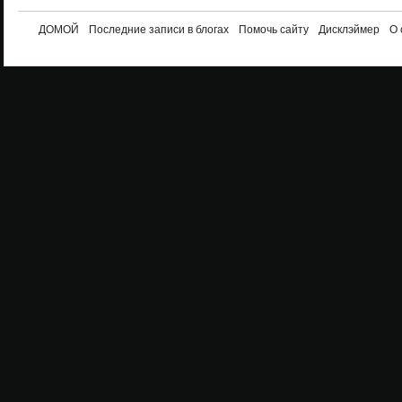
ДОМОЙ
Последние записи в блогах
Помочь сайту
Дисклэймер
О 